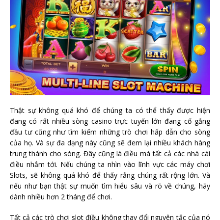
Thật sự không quá khó để chúng ta có thể thấy được hiện
đang có rất nhiều sòng casino trực tuyến lớn đang cố gắng
đầu tư cũng như tìm kiếm những trò chơi hấp dẫn cho sòng
của họ. Và sự đa dạng này cũng sẽ đem lại nhiều khách hàng
trung thành cho sòng. Đây cũng là điều mà tất cả các nhà cái
điều nhắm tới. Nếu chúng ta nhìn vào lĩnh vực các máy chơi
Slots, sẽ không quá khó để thấy rằng chúng rất rộng lớn. Và
nếu như bạn thật sự muốn tìm hiểu sâu và rõ về chúng, hãy
dành nhiều hơn 2 tháng để chơi.
Tất cả các trò chơi slot điều không thay đổi nguyên tắc của nó