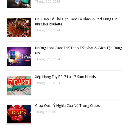
Tháng 6 20, 2024
Liệu Bạn Có Thể Đặt Cược Cả Black & Red Cùng Lúc
Khi Chơi Roulette
Tháng 6 17, 2024
Những Loại Cược Thể Thao Tốt Nhất & Cách Tận Dụng
Nó
Tháng 6 13, 2024
Xếp Hạng Tay Bài 7 Lá – 7 Stud Hands
Tháng 6 10, 2024
Crap Out – Ý Nghĩa Của Nó Trong Craps
Tháng 6 7, 2024