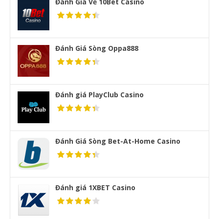
Đánh Giá Về 10Bet Casino
Đánh Giá Sòng Oppa888
Đánh giá PlayClub Casino
Đánh Giá Sòng Bet-At-Home Casino
Đánh giá 1XBET Casino