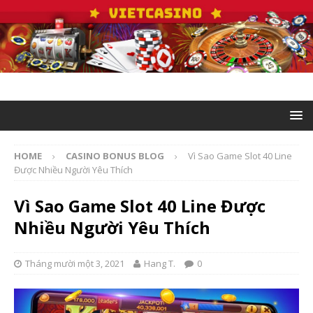
HOME
CASINO BONUS BLOG
Vì Sao Game Slot 40 Line
Được Nhiều Người Yêu Thích
Vì Sao Game Slot 40 Line Được
Nhiều Người Yêu Thích
Tháng mười một 3, 2021
Hang T.
0