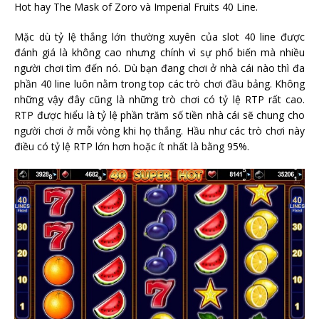
Hot hay The Mask of Zoro và Imperial Fruits 40 Line.
Mặc dù tỷ lệ thắng lớn thường xuyên của slot 40 line được
đánh giá là không cao nhưng chính vì sự phổ biến mà nhiều
người chơi tìm đến nó. Dù bạn đang chơi ở nhà cái nào thì đa
phần 40 line luôn nằm trong top các trò chơi đầu bảng. Không
những vậy đây cũng là những trò chơi có tỷ lệ RTP rất cao.
RTP được hiểu là tỷ lệ phần trăm số tiền nhà cái sẽ chung cho
người chơi ở mỗi vòng khi họ thắng. Hầu như các trò chơi này
điều có tỷ lệ RTP lớn hơn hoặc ít nhất là bằng 95%.