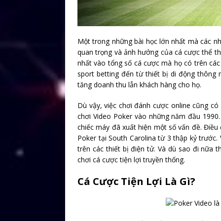
Một trong những bài học lớn nhất mà các nh
quan trọng và ảnh hưởng của cá cược thể thao
nhất vào tổng số cá cược mà họ có trên các
sport betting đến từ thiết bị di động thông 
tăng doanh thu lẫn khách hàng cho họ.
Dù vậy, việc chơi đánh cược online cũng có
chơi Video Poker vào những năm đầu 1990. T
chiếc máy đã xuất hiện một số vấn đề. Điều 
Poker tại South Carolina từ 3 thập kỷ trước. 
trên các thiết bị điện tử. Và dù sao đi nữa t
chơi cá cược tiện lợi truyền thống.
Cá Cược Tiện Lợi Là Gì?