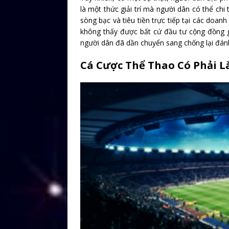
là một thức giải trí mà người dân có thể chi 
sòng bạc và tiêu tiền trực tiếp tại các doa
không thấy được bất cứ đầu tư cộng đồng 
người dân đã dần chuyển sang chống lại đánh
Cá Cược Thể Thao Có Phải Là