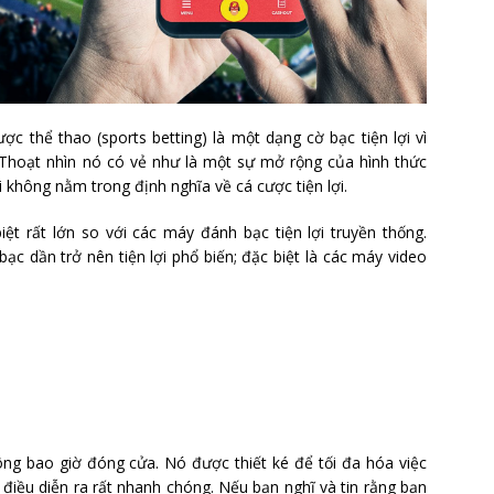
ợc thể thao (sports betting) là một dạng cờ bạc tiện lợi vì
 Thoạt nhìn nó có vẻ như là một sự mở rộng của hình thức
i không nằm trong định nghĩa về cá cược tiện lợi.
iệt rất lớn so với các máy đánh bạc tiện lợi truyền thống.
ạc dần trở nên tiện lợi phổ biến; đặc biệt là các máy video
ng bao giờ đóng cửa. Nó được thiết ké để tối đa hóa việc
 điều diễn ra rất nhanh chóng. Nếu bạn nghĩ và tin rằng bạn