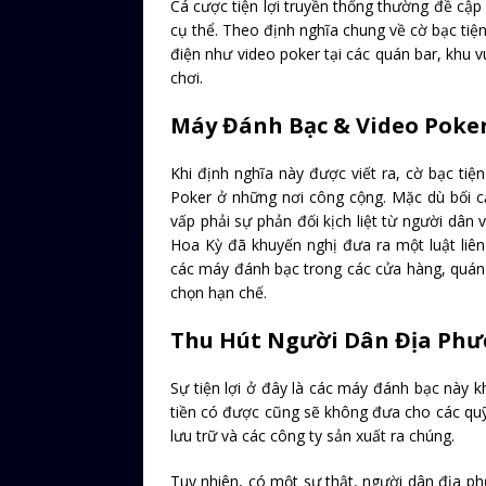
Cá cược tiện lợi truyền thống thường đề cậ
cụ thể. Theo định nghĩa chung về cờ bạc tiệ
điện như video poker tại các quán bar, khu 
chơi.
Máy Đánh Bạc & Video Poke
Khi định nghĩa này được viết ra, cờ bạc tiệ
Poker ở những nơi công cộng. Mặc dù bối 
vấp phải sự phản đối kịch liệt từ người dân
Hoa Kỳ đã khuyến nghị đưa ra một luật liên
các máy đánh bạc trong các cửa hàng, quán 
chọn hạn chế.
Thu Hút Người Dân Địa Ph
Sự tiện lợi ở đây là các máy đánh bạc này 
tiền có được cũng sẽ không đưa cho các quỹ
lưu trữ và các công ty sản xuất ra chúng.
Tuy nhiên, có một sự thật, người dân địa p