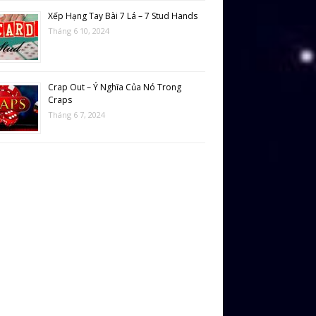
Xếp Hạng Tay Bài 7 Lá – 7 Stud Hands
Tháng 6 10, 2024
Crap Out – Ý Nghĩa Của Nó Trong
Craps
Tháng 6 7, 2024