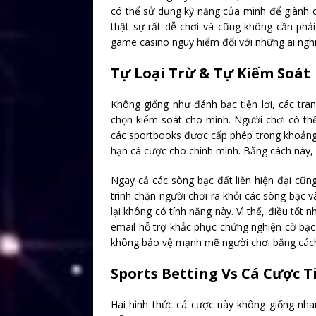
có thể sử dụng kỹ năng của mình để giành c
thật sự rất dễ chơi và cũng không cần phải
game casino nguy hiểm đối với những ai nghi
Tự Loại Trừ & Tự Kiếm Soát
Không giống như đánh bạc tiện lợi, các tr
chọn kiểm soát cho mình. Người chơi có thể
các sportbooks được cấp phép trong khoảng t
hạn cá cược cho chính mình. Bằng cách này, 
Ngay cả các sòng bạc đất liền hiện đại cũng
trình chặn người chơi ra khỏi các sòng bạc
lại không có tính năng này. Vì thế, điều tốt 
email hỗ trợ khắc phục chứng nghiện cờ bạ
không bảo vệ mạnh mẽ người chơi bằng cách
Sports Betting Vs Cá Cược T
Hai hình thức cá cược này không giống nha