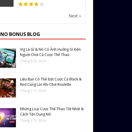
Next »
INO BONUS BLOG
Vig Là Gì & Nó Có Ảnh Hưởng Gì Đến
Người Chơi Cá Cược Thể Thao
Tháng 6 20, 2024
Liệu Bạn Có Thể Đặt Cược Cả Black &
Red Cùng Lúc Khi Chơi Roulette
Tháng 6 17, 2024
Những Loại Cược Thể Thao Tốt Nhất &
Cách Tận Dụng Nó
Tháng 6 13, 2024