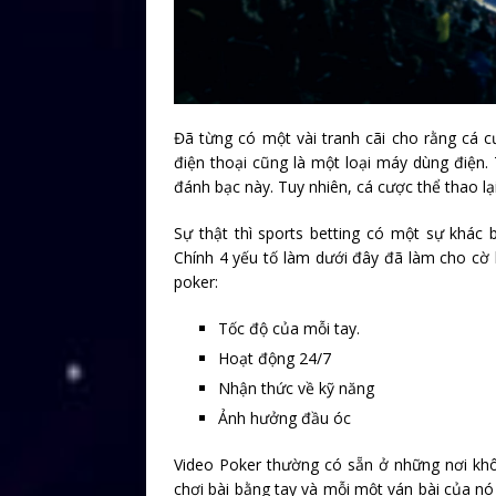
Đã từng có một vài tranh cãi cho rằng cá cư
điện thoại cũng là một loại máy dùng điện.
đánh bạc này. Tuy nhiên, cá cược thể thao lạ
Sự thật thì sports betting có một sự khác b
Chính 4 yếu tố làm dưới đây đã làm cho cờ b
poker:
Tốc độ của mỗi tay.
Hoạt động 24/7
Nhận thức về kỹ năng
Ảnh hưởng đầu óc
Video Poker thường có sẵn ở những nơi khô
chơi bài bằng tay và mỗi một ván bài của nó