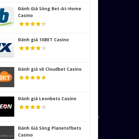
Đánh Giá Sòng Bet-At-Home
Casino
Đánh giá 1XBET Casino
Đánh giá về Cloudbet Casino
Đánh giá Leonbets Casino
Đánh Giá Sòng Planetofbets
Casino