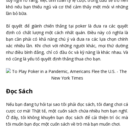
suy nghĩ rõ ràng. Việc tính toán tỷ lệ cược trong đầu sẽ trở nên
khó nếu bạn thiếu ngủ và cơ thể cảm thấy mệt mỏi vì những
lần bỏ bữa.
Bí quyết để giành chiến thắng tại poker là đưa ra các quyết
định có chất lượng một cách nhất quán. Điều này có nghĩa là
bạn cần phải có khả năng chú ý và đưa ra các lựa chọn chính
xác nhiều lần. Khi chơi với những người khác, mọi thứ dường
như điều bình đẳng, chỉ có đầu óc và kỹ năng là khác nhau. Và
nó cũng là yếu tố quyết định thắng thua cho bạn.
Đọc Sách
Nếu bạn đang tự hỏi tại sao tôi phải đọc sách, tôi đang chơi cá
cược cơ mà! Thật tế, một cuốn sách chứa nhiều hơn bạn nghĩ.
Ở đây, tôi không khuyên bạn đọc sách để cải thiện trí óc mà
tôi muốn bạn đọc một cuốn sách về trò mà bạn muốn chơi.