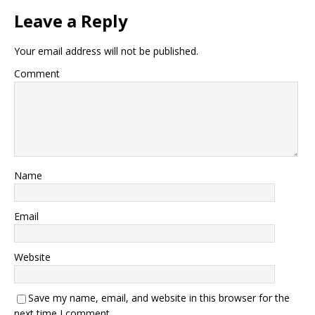
Leave a Reply
Your email address will not be published.
Comment
Name
Email
Website
Save my name, email, and website in this browser for the
next time I comment.