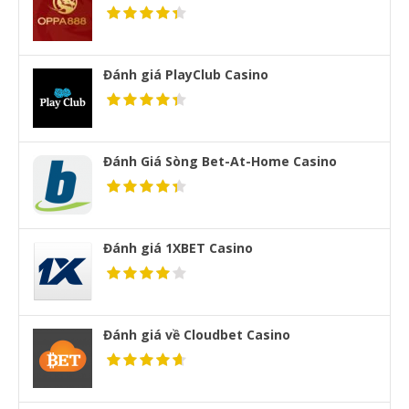
Đánh giá PlayClub Casino
Đánh Giá Sòng Bet-At-Home Casino
Đánh giá 1XBET Casino
Đánh giá về Cloudbet Casino