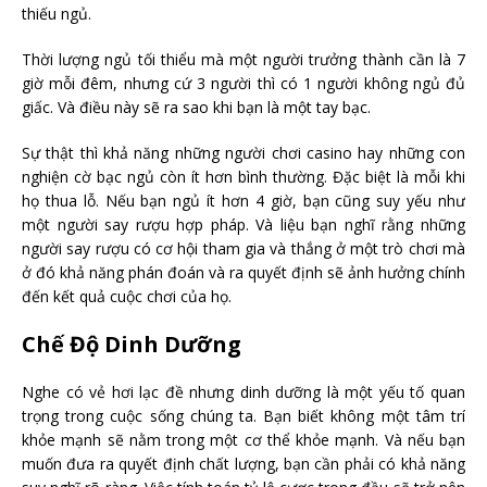
thiếu ngủ.
Thời lượng ngủ tối thiểu mà một người trưởng thành cần là 7
giờ mỗi đêm, nhưng cứ 3 người thì có 1 người không ngủ đủ
giấc. Và điều này sẽ ra sao khi bạn là một tay bạc.
Sự thật thì khả năng những người chơi casino hay những con
nghiện cờ bạc ngủ còn ít hơn bình thường. Đặc biệt là mỗi khi
họ thua lỗ. Nếu bạn ngủ ít hơn 4 giờ, bạn cũng suy yếu như
một người say rượu hợp pháp. Và liệu bạn nghĩ rằng những
người say rượu có cơ hội tham gia và thắng ở một trò chơi mà
ở đó khả năng phán đoán và ra quyết định sẽ ảnh hưởng chính
đến kết quả cuộc chơi của họ.
Chế Độ Dinh Dưỡng
Nghe có vẻ hơi lạc đề nhưng dinh dưỡng là một yếu tố quan
trọng trong cuộc sống chúng ta. Bạn biết không một tâm trí
khỏe mạnh sẽ nằm trong một cơ thể khỏe mạnh. Và nếu bạn
muốn đưa ra quyết định chất lượng, bạn cần phải có khả năng