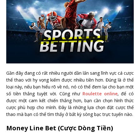
Gần đây đang có rất nhiều người dần lấn sang lĩnh vực cá cược
thể thao với hy vọng kiếm được nhiều tiền hơn. Đúng là ở thể
loại này, nếu bạn hiểu rõ về nó, nó có thể đem lại cho bạn một
số tiền thắng tuyệt vời. Cũng như
Roulette online
, để có
được một cam kết chiến thắng hơn, bạn cần chọn hình thức
cược phù hợp cho mình. Đây là những lựa chọn đặt cược thể
thao mà bạn có thể tìm thấy ở bất kỳ sòng bạc trực tuyến nào.
Money Line Bet (Cược Dòng Tiền)