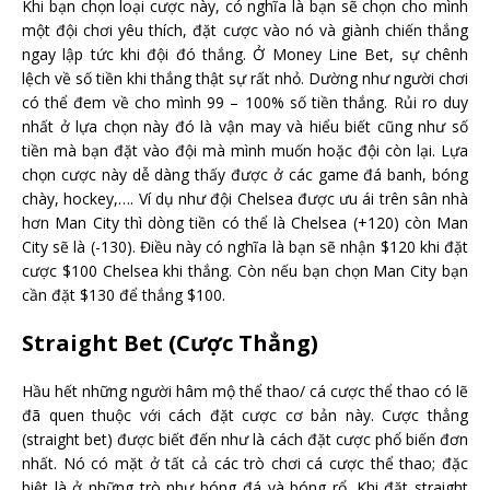
Khi bạn chọn loại cược này, có nghĩa là bạn sẽ chọn cho mình
một đội chơi yêu thích, đặt cược vào nó và giành chiến thắng
ngay lập tức khi đội đó thắng. Ở Money Line Bet, sự chênh
lệch về số tiền khi thắng thật sự rất nhỏ. Dường như người chơi
có thể đem về cho mình 99 – 100% số tiền thắng. Rủi ro duy
nhất ở lựa chọn này đó là vận may và hiểu biết cũng như số
tiền mà bạn đặt vào đội mà mình muốn hoặc đội còn lại. Lựa
chọn cược này dễ dàng thấy được ở các game đá banh, bóng
chày, hockey,…. Ví dụ như đội Chelsea được ưu ái trên sân nhà
hơn Man City thì dòng tiền có thể là Chelsea (+120) còn Man
City sẽ là (-130). Điều này có nghĩa là bạn sẽ nhận $120 khi đặt
cược $100 Chelsea khi thắng. Còn nếu bạn chọn Man City bạn
cần đặt $130 để thắng $100.
Straight Bet (Cược Thẳng)
Hầu hết những người hâm mộ thể thao/ cá cược thể thao có lẽ
đã quen thuộc với cách đặt cược cơ bản này. Cược thẳng
(straight bet) được biết đến như là cách đặt cược phổ biến đơn
nhất. Nó có mặt ở tất cả các trò chơi cá cược thể thao; đặc
biệt là ở những trò như bóng đá và bóng rổ. Khi đặt straight