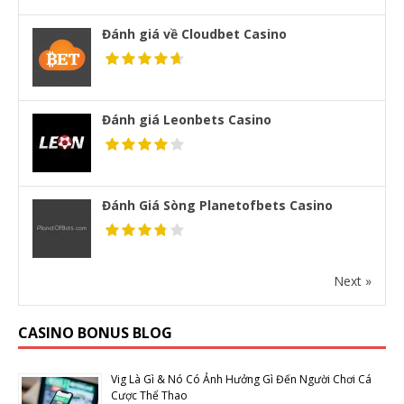
Đánh giá về Cloudbet Casino
Đánh giá Leonbets Casino
Đánh Giá Sòng Planetofbets Casino
Next »
CASINO BONUS BLOG
Vig Là Gì & Nó Có Ảnh Hưởng Gì Đến Người Chơi Cá
Cược Thể Thao