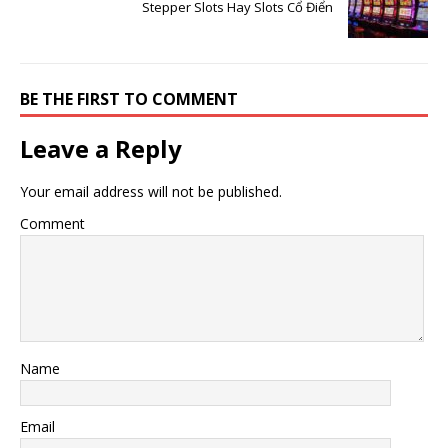
Stepper Slots Hay Slots Cổ Điển
BE THE FIRST TO COMMENT
Leave a Reply
Your email address will not be published.
Comment
Name
Email