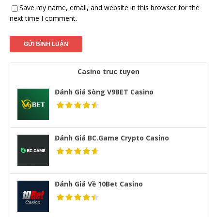
Save my name, email, and website in this browser for the
next time I comment.
Casino truc tuyen
Đánh Giá Sòng V9BET Casino
Đánh Giá BC.Game Crypto Casino
Đánh Giá Về 10Bet Casino