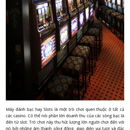
Máy đánh bạc hay Slots là một trò chơi quen thuộc ở tất cả
các casino. Có thể nói phần lớn doanh thu của các sòng bạc là
đến từ slot. Trò chơi này thu hút lượng lớn người chơi đến với
nó bởi những âm thanh sống động, giao diện vui tươi và đặc