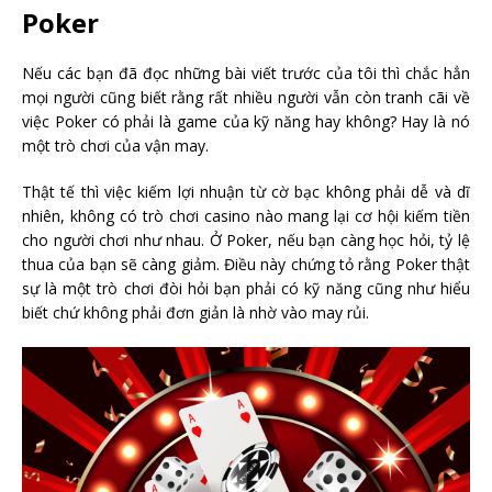
Poker
Nếu các bạn đã đọc những bài viết trước của tôi thì chắc hẳn
mọi người cũng biết rằng rất nhiều người vẫn còn tranh cãi về
việc Poker có phải là game của kỹ năng hay không? Hay là nó
một trò chơi của vận may.
Thật tế thì việc kiếm lợi nhuận từ cờ bạc không phải dễ và dĩ
nhiên, không có trò chơi casino nào mang lại cơ hội kiếm tiền
cho người chơi như nhau. Ở Poker, nếu bạn càng học hỏi, tỷ lệ
thua của bạn sẽ càng giảm. Điều này chứng tỏ rằng Poker thật
sự là một trò chơi đòi hỏi bạn phải có kỹ năng cũng như hiểu
biết chứ không phải đơn giản là nhờ vào may rủi.