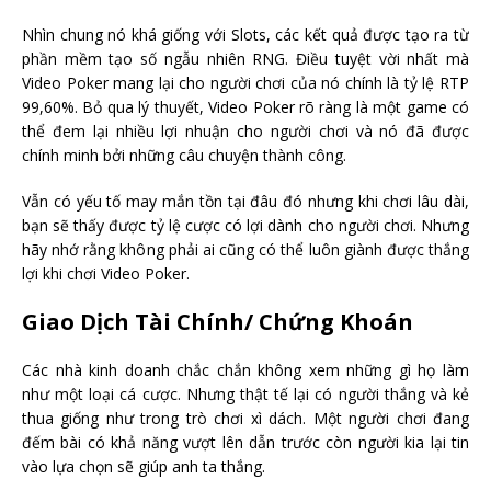
Nhìn chung nó khá giống với Slots, các kết quả được tạo ra từ
phần mềm tạo số ngẫu nhiên RNG. Điều tuyệt vời nhất mà
Video Poker mang lại cho người chơi của nó chính là tỷ lệ RTP
99,60%. Bỏ qua lý thuyết, Video Poker rõ ràng là một game có
thể đem lại nhiều lợi nhuận cho người chơi và nó đã được
chính minh bởi những câu chuyện thành công.
Vẫn có yếu tố may mắn tồn tại đâu đó nhưng khi chơi lâu dài,
bạn sẽ thấy được tỷ lệ cược có lợi dành cho người chơi. Nhưng
hãy nhớ rằng không phải ai cũng có thể luôn giành được thắng
lợi khi chơi Video Poker.
Giao Dịch Tài Chính/ Chứng Khoán
Các nhà kinh doanh chắc chắn không xem những gì họ làm
như một loại cá cược. Nhưng thật tế lại có người thắng và kẻ
thua giống như trong trò chơi xì dách. Một người chơi đang
đếm bài có khả năng vượt lên dẫn trước còn người kia lại tin
vào lựa chọn sẽ giúp anh ta thắng.