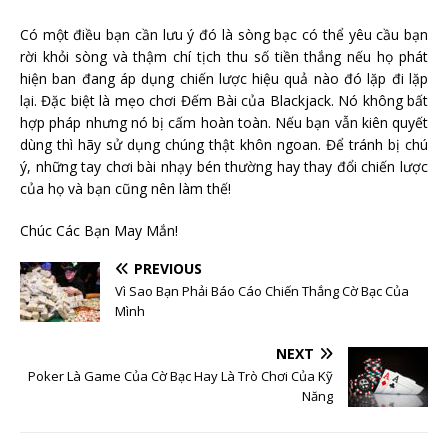
Có một điều bạn cần lưu ý đó là sòng bạc có thể yêu cầu bạn
rời khỏi sòng và thậm chí tịch thu số tiền thắng nếu họ phát
hiện ban đang áp dụng chiến lược hiệu quả nào đó lặp đi lặp
lại. Đặc biệt là mẹo chơi Đếm Bài của Blackjack. Nó không bất
hợp pháp nhưng nó bị cấm hoàn toàn. Nếu bạn vẫn kiên quyết
dùng thì hãy sử dụng chúng thật khôn ngoan. Để tránh bị chú
ý, những tay chơi bài nhạy bén thường hay thay đổi chiến lược
của họ và bạn cũng nên làm thế!
Chúc Các Bạn May Mắn!
PREVIOUS
Vì Sao Bạn Phải Báo Cáo Chiến Thắng Cờ Bạc Của
Mình
NEXT
Poker Là Game Của Cờ Bạc Hay Là Trò Chơi Của Kỹ
Năng