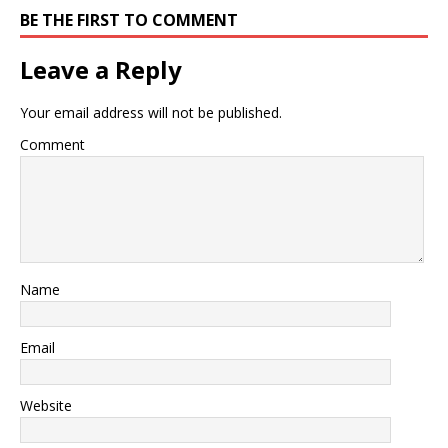
BE THE FIRST TO COMMENT
Leave a Reply
Your email address will not be published.
Comment
Name
Email
Website