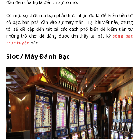
đầu đến của họ là đến từ sự tò mò.
Có một sự thật mà bạn phải thừa nhận đó là để kiếm tiền từ
cờ bạc, bạn phải cần vào sự may mắn. Tại bài viết này, chúng
tôi sẽ đề cập đến tất cả các cách phổ biến để kiếm tiền từ
những trò chơi dễ dàng được tìm thấy tại bất kỳ
sòng bạc
trực tuyến
nào.
Slot / Máy Đánh Bạc