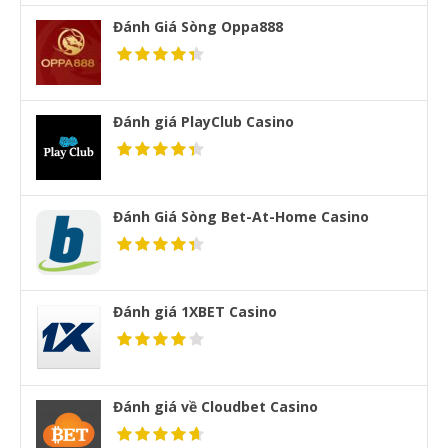
Đánh Giá Sòng Oppa888
Đánh giá PlayClub Casino
Đánh Giá Sòng Bet-At-Home Casino
Đánh giá 1XBET Casino
Đánh giá về Cloudbet Casino