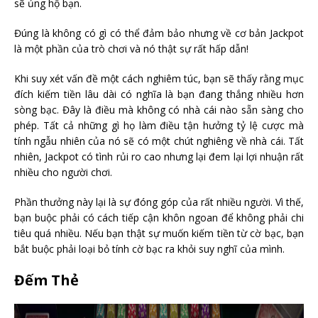
sẽ ủng hộ bạn.
Đúng là không có gì có thể đảm bảo nhưng về cơ bản Jackpot
là một phần của trò chơi và nó thật sự rất hấp dẫn!
Khi suy xét vấn đề một cách nghiêm túc, bạn sẽ thấy rằng mục
đích kiếm tiền lâu dài có nghĩa là bạn đang thắng nhiều hơn
sòng bạc. Đây là điều mà không có nhà cái nào sẵn sàng cho
phép. Tất cả những gì họ làm điều tận hưởng tỷ lệ cược mà
tính ngẫu nhiên của nó sẽ có một chút nghiêng về nhà cái. Tất
nhiên, Jackpot có tình rủi ro cao nhưng lại đem lại lợi nhuận rất
nhiều cho người chơi.
Phần thưởng này lại là sự đóng góp của rất nhiều người. Vì thế,
bạn buộc phải có cách tiếp cận khôn ngoan để không phải chi
tiêu quá nhiều. Nếu bạn thật sự muốn kiếm tiền từ cờ bạc, bạn
bắt buộc phải loại bỏ tính cờ bạc ra khỏi suy nghĩ của mình.
Đếm Thẻ