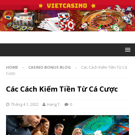
HOME
CASINO BONUS BLOG
Các Cách Kiếm Tiền Từ Cá
Cược
Các Cách Kiếm Tiền Từ Cá Cược
Tháng 4 1, 2022
Hang T.
0