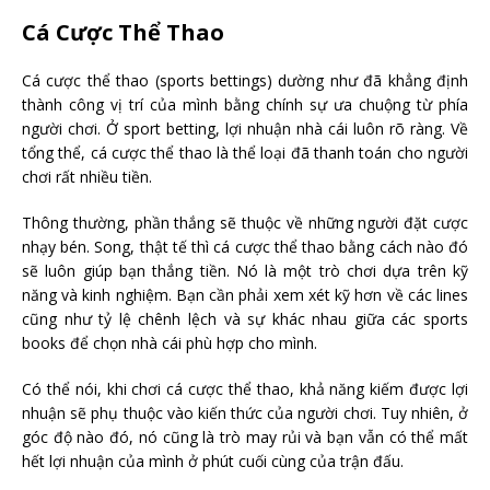
Cá Cược Thể Thao
Cá cược thể thao (sports bettings) dường như đã khẳng định
thành công vị trí của mình bằng chính sự ưa chuộng từ phía
người chơi. Ở sport betting, lợi nhuận nhà cái luôn rõ ràng. Về
tổng thể, cá cược thể thao là thể loại đã thanh toán cho người
chơi rất nhiều tiền.
Thông thường, phần thắng sẽ thuộc về những người đặt cược
nhạy bén. Song, thật tế thì cá cược thể thao bằng cách nào đó
sẽ luôn giúp bạn thắng tiền. Nó là một trò chơi dựa trên kỹ
năng và kinh nghiệm. Bạn cần phải xem xét kỹ hơn về các lines
cũng như tỷ lệ chênh lệch và sự khác nhau giữa các sports
books để chọn nhà cái phù hợp cho mình.
Có thể nói, khi chơi cá cược thể thao, khả năng kiếm được lợi
nhuận sẽ phụ thuộc vào kiến thức của người chơi. Tuy nhiên, ở
góc độ nào đó, nó cũng là trò may rủi và bạn vẫn có thể mất
hết lợi nhuận của mình ở phút cuối cùng của trận đấu.