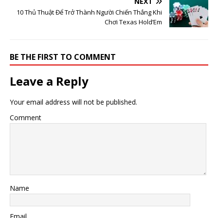
NEXT
10 Thủ Thuật Để Trở Thành Người Chiến Thắng Khi
Chơi Texas Hold’Em
BE THE FIRST TO COMMENT
Leave a Reply
Your email address will not be published.
Comment
Name
Email