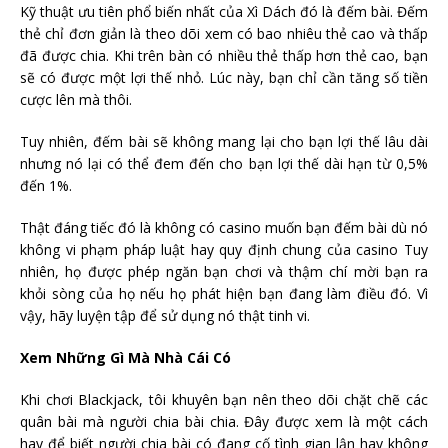
Kỹ thuật ưu tiên phổ biến nhất của Xì Dách đó là đếm bài. Đếm
thẻ chỉ đơn giản là theo dõi xem có bao nhiêu thẻ cao và thấp
đã được chia. Khi trên bàn có nhiều thẻ thấp hơn thẻ cao, bạn
sẽ có được một lợi thế nhỏ. Lúc này, bạn chỉ cần tăng số tiền
cược lên mà thôi.
Tuy nhiên, đếm bài sẽ không mang lại cho bạn lợi thế lâu dài
nhưng nó lại có thể đem đến cho bạn lợi thế dài hạn từ 0,5%
đến 1%.
Thật đáng tiếc đó là không có casino muốn bạn đếm bài dù nó
không vi phạm pháp luật hay quy định chung của casino Tuy
nhiên, họ được phép ngăn bạn chơi và thậm chí mời bạn ra
khỏi sòng của họ nếu họ phát hiện bạn đang làm điều đó. Vì
vậy, hãy luyện tập để sử dụng nó thật tinh vi.
Xem Những Gì Mà Nhà Cái Có
Khi chơi Blackjack, tôi khuyên bạn nên theo dõi chặt chẽ các
quân bài mà người chia bài chia. Đây được xem là một cách
hay để biết người chia bài có đang cố tình gian lận hay không