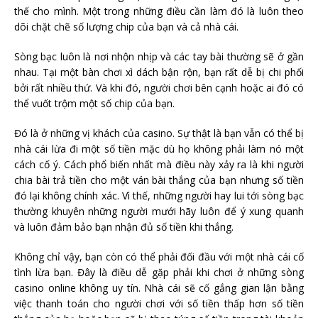
thế cho mình. Một trong những điều cần làm đó là luôn theo
dõi chặt chẽ số lượng chip của bạn và cả nhà cái.
Sòng bạc luôn là nơi nhộn nhịp và các tay bài thường sẽ ở gần
nhau. Tại một bàn chơi xì dách bận rộn, bạn rất dễ bị chi phối
bởi rất nhiều thứ. Và khi đó, người chơi bên cạnh hoặc ai đó có
thể vuốt trộm một số chip của bạn.
Đó là ở những vị khách của casino. Sự thật là bạn vẫn có thể bị
nhà cái lừa đi một số tiền mặc dù họ không phải làm nó một
cách cố ý. Cách phổ biến nhất mà điều này xảy ra là khi người
chia bài trả tiền cho một ván bài thắng của bạn nhưng số tiền
đó lại không chính xác. Vì thế, những người hay lui tới sòng bạc
thường khuyên những người mưới hãy luôn để ý xung quanh
và luôn đảm bảo bạn nhận đủ số tiền khi thắng.
Không chỉ vậy, bạn còn có thể phải đối đầu với một nhà cái cố
tình lừa bạn. Đây là điều dễ gặp phải khi chơi ở những sòng
casino online không uy tín. Nhà cái sẽ cố gắng gian lận bằng
việc thanh toán cho người chơi với số tiền thấp hơn số tiền