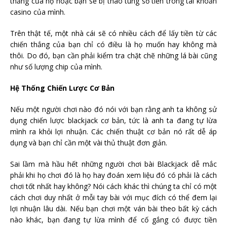
thắng của họ hoặc bạn sẽ bị thao túng số tiền trong tài khoản
casino của mình.
Trên thật tế, một nhà cái sẽ có nhiều cách để lấy tiền từ các
chiến thắng của bạn chỉ có điều là họ muốn hay không mà
thôi. Do đó, bạn cần phải kiểm tra chặt chẽ những lá bài cũng
như số lượng chip của mình.
Hệ Thống Chiến Lược Cơ Bản
Nếu một người chơi nào đó nói với bạn rằng anh ta không sử
dụng chiến lược blackjack cơ bản, tức là anh ta đang tự lừa
mình ra khỏi lợi nhuận. Các chiến thuật cơ bản nó rất dễ áp
dụng và bạn chỉ cần một vài thủ thuật đơn giản.
Sai lầm mà hầu hết những người chơi bài Blackjack dễ mắc
phải khi họ chơi đó là họ hay đoán xem liệu đó có phải là cách
chơi tốt nhất hay không? Nói cách khác thì chúng ta chỉ có một
cách chơi duy nhất ở mỗi tay bài với mục đích có thể đem lại
lợi nhuận lâu dài. Nếu bạn chơi một ván bài theo bất kỳ cách
nào khác, bạn đang tự lừa mình để cố gắng có được tiền