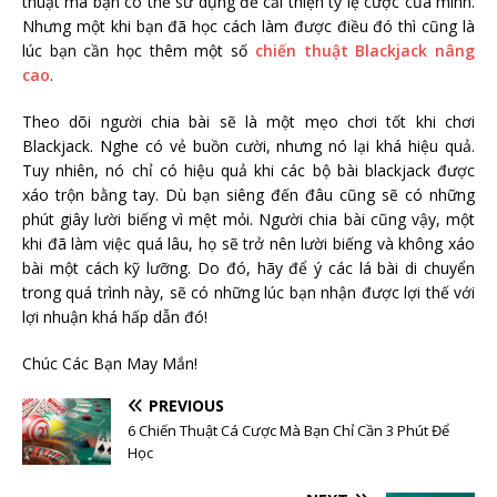
thuật mà bạn có thể sử dụng để cải thiện tỷ lệ cược của mình.
Nhưng một khi bạn đã học cách làm được điều đó thì cũng là
lúc bạn cần học thêm một số
chiến thuật Blackjack nâng
cao
.
Theo dõi người chia bài sẽ là một mẹo chơi tốt khi chơi
Blackjack. Nghe có vẻ buồn cười, nhưng nó lại khá hiệu quả.
Tuy nhiên, nó chỉ có hiệu quả khi các bộ bài blackjack được
xáo trộn bằng tay. Dù bạn siêng đến đâu cũng sẽ có những
phút giây lười biếng vì mệt mỏi. Người chia bài cũng vậy, một
khi đã làm việc quá lâu, họ sẽ trở nên lười biếng và không xáo
bài một cách kỹ lưỡng. Do đó, hãy để ý các lá bài di chuyển
trong quá trình này, sẽ có những lúc bạn nhận được lợi thế với
lợi nhuận khá hấp dẫn đó!
Chúc Các Bạn May Mắn!
PREVIOUS
6 Chiến Thuật Cá Cược Mà Bạn Chỉ Cần 3 Phút Để
Học