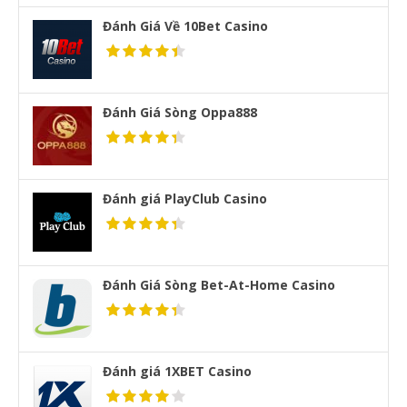
Đánh Giá Về 10Bet Casino
Đánh Giá Sòng Oppa888
Đánh giá PlayClub Casino
Đánh Giá Sòng Bet-At-Home Casino
Đánh giá 1XBET Casino