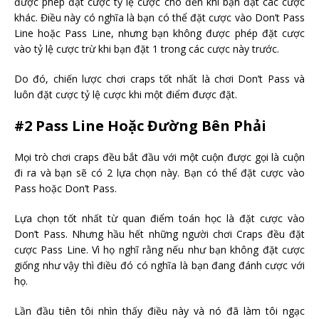
được phép đặt cược tỷ lệ cược cho đến khi bạn đặt các cược
khác. Điều này có nghĩa là bạn có thể đặt cược vào Don’t Pass
Line hoặc Pass Line, nhưng bạn không được phép đặt cược
vào tỷ lệ cược trừ khi bạn đặt 1 trong các cược này trước.
Do đó, chiến lược chơi craps tốt nhất là chơi Don’t Pass và
luôn đặt cược tỷ lệ cược khi một điểm được đặt.
#2 Pass Line Hoặc Đường Bên Phải
Mọi trò chơi craps đều bắt đầu với một cuộn được gọi là cuộn
đi ra và bạn sẽ có 2 lựa chọn này. Bạn có thể đặt cược vào
Pass hoặc Don’t Pass.
Lựa chọn tốt nhất từ ​​quan điểm toán học là đặt cược vào
Don’t Pass. Nhưng hầu hết những người chơi Craps đều đặt
cược Pass Line. Vì họ nghĩ rằng nếu như bạn không đặt cược
giống như vậy thì điều đó có nghĩa là bạn đang đánh cược với
họ.
Lần đầu tiên tôi nhìn thấy điều này và nó đã làm tôi ngạc