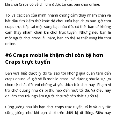
khi chơi Craps có vẻ chỉ tìm được tại các bàn chơi online.
Tôi và các bạn của mình nhanh chóng cảm thấy nhàm chán và
bắt đầu tìm kiếm thứ khác để chơi. Nếu bạn chưa bao giờ chơi
craps trực tiếp tại một sòng bạc nào đó, có thể bạn sẽ không
cảm thấy nhàm chán khi chơi trực tuyến. Nhưng nếu bạn là
một người chơi craps lâu năm, bạn có thể sẽ thất vọng khi chơi
online.
#6 Craps mobile thậm chí còn tệ hơn
Craps trực tuyến
Bạn vừa biết được lý do tại sao tôi không quá quan tâm đến
craps online và giờ sẽ là mobile craps. Nó dường như là sự lựa
chọn tệ nhất đối với những ai yêu thích trò chơi này. Phạm vi
trò chơi dường như đã bị thu hẹp đến mức tối đa. Và điều này
đã làm cho trải nghiệm người chơi trở nên thật sự tồi tệ.
Cũng giống như khi bạn chơi craps trực tuyến, tỷ lệ và quy tắc
cũng giống như khi bạn chơi trên thiết bị di động. Điều này