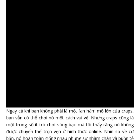
Ngay cả khi bạn không phải là một fan hâm mộ lớn của craps,
bạn vẫn có thể chơi nó một cách vui vẻ. Nhưng craps cũng là
một trong số ít trò chơi sòng bạc mà tôi thấy rằng nó không
được chuyển thể trọn vẹn ở hình thức online. Nhìn sơ về cơ
bản, nó hoàn toàn giống nhau nhưng sự nhàm chán và buồn tẻ