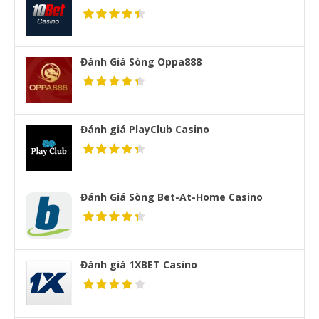
Đánh Giá Sòng Oppa888
Đánh giá PlayClub Casino
Đánh Giá Sòng Bet-At-Home Casino
Đánh giá 1XBET Casino