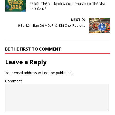
27 Biến Thể Blackjack & Cược Phụ Với Lợi Thế Nhà
Cái Của Nó
NEXT
9 Sai Lầm Bạn Dễ Mắc Phải Khi Chơi Roulette
BE THE FIRST TO COMMENT
Leave a Reply
Your email address will not be published.
Comment