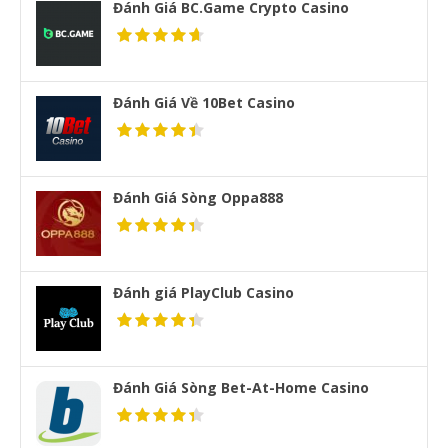
Đánh Giá BC.Game Crypto Casino
Đánh Giá Về 10Bet Casino
Đánh Giá Sòng Oppa888
Đánh giá PlayClub Casino
Đánh Giá Sòng Bet-At-Home Casino