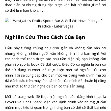
thao diễn ra nhưng đừng đặt cược vào bất cứ điều gì mà nó
có thể làm bạn khó chịu.
Nghiên Cứu Theo Cách Của Bạn
Điều này tưởng chừng như đơn giản và không cần bàn cãi
nhưng không, nhiều người vẫn không làm như bạn nghĩ. Với
các sách thể thao được tạo như tiền điện tử, bạn không cần
phải vào sports book để đặt cược. Điều đó có nghĩa là bạn có
thể sử dụng Internet để thực hiện một số nghiên cứu cho
mình. Tôi sẽ cung cấp cho bạn một vài trang web chính mà tôi
đã đánh dấu trên máy tính cá nhân của mình để chuẩn bị cũng
như một số thứ cần nghe để bạn có thể sẵn sàng.
Một số trang web để thực hiện nghiên cứu đáng kinh ngạc là
Covers và Odds Shark. Việc xác định chính xác những gì cần
nhắm mục tiêu là quan trọng nhưng bạn có thể sẽ thất bại nếu