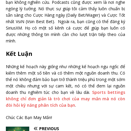
bạn không nghiên cứu. Podcasts cũng được xem là nơi nghe
ngóng lý tưởng. Nó thực sự giúp tôi cảm thấy luôn chuẩn bị
sẵn sàng cho Cược Hàng ngày (Daily Bet/Wager) và Cược Tốt
nhất VsiN (Vsin Best Bet). Ngoài ra, bạn cũng có thể đăng ký
SiriusXM. Họ có một số kênh cá cược để giúp bạn luôn có
được những thông tin mình cần cho lượt trận tiếp theo của
mình.
Kết Luận
Những kế hoạch này giống như những kế hoạch ngu ngốc để
kiếm thêm một số tiền và có thêm một nguồn doanh thu. Có
thể nó không đảm bảo bạn trở thành triệu phú trong một sớm
một chiều nhưng với sự cam kết, nó có thể đem lại nguồn
doanh thu nghiêm túc cho bạn về lâu dài.
Sports bettings
không chỉ đơn giản là trò chơi của may mắn mà nó còn
đòi hỏi kỹ năng phân tích của bạn
.
Chúc Các Bạn May Mắn!
PREVIOUS