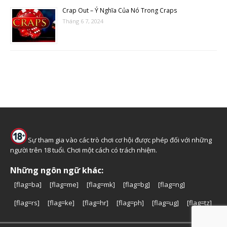
Crap Out – Ý Nghĩa Của Nó Trong Craps
Tháng 6 7, 2024
Sự tham gia vào các trò chơi cơ hội được phép đối với những
người trên 18 tuổi. Chơi một cách có trách nhiệm.
Những ngôn ngữ khác:
[flag=ba]
[flag=me]
[flag=mk]
[flag=bg]
[flag=ng]
[flag=rs]
[flag=ke]
[flag=hr]
[flag=ph]
[flag=ug]
[flag=tz]