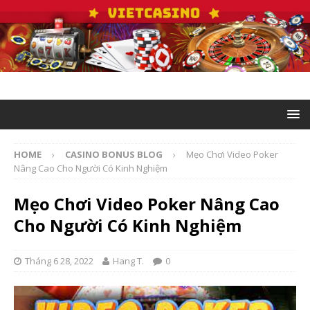
HOME
CASINO BONUS BLOG
Mẹo Chơi Video Poker
Nâng Cao Cho Người Có Kinh Nghiệm
Mẹo Chơi Video Poker Nâng Cao
Cho Người Có Kinh Nghiệm
Tháng 6 28, 2022
Hang T.
0