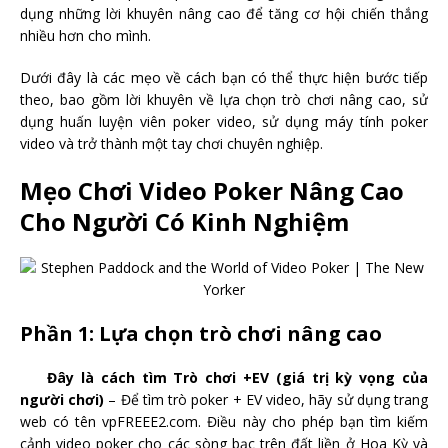
dụng những lời khuyên nâng cao để tăng cơ hội chiến thắng
nhiều hơn cho mình.
Dưới đây là các mẹo về cách bạn có thể thực hiện bước tiếp
theo, bao gồm lời khuyên về lựa chọn trò chơi nâng cao, sử
dụng huấn luyện viên poker video, sử dụng máy tính poker
video và trở thành một tay chơi chuyên nghiệp.
Mẹo Chơi Video Poker Nâng Cao
Cho Người Có Kinh Nghiệm
Phần 1: Lựa chọn trò chơi nâng cao
Đây là cách tìm Trò chơi +EV (giá trị kỳ vọng của
người chơi)
– Để tìm trò poker + EV video, hãy sử dụng trang
web có tên vpFREEE2.com. Điều này cho phép bạn tìm kiếm
cảnh video poker cho các sòng bạc trên đất liền ở Hoa Kỳ và