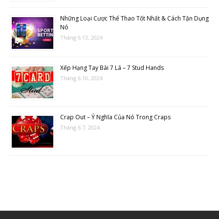
Những Loại Cược Thể Thao Tốt Nhất & Cách Tận Dụng
Nó
Tháng 6 13, 2024
Xếp Hạng Tay Bài 7 Lá – 7 Stud Hands
Tháng 6 10, 2024
Crap Out – Ý Nghĩa Của Nó Trong Craps
Tháng 6 7, 2024