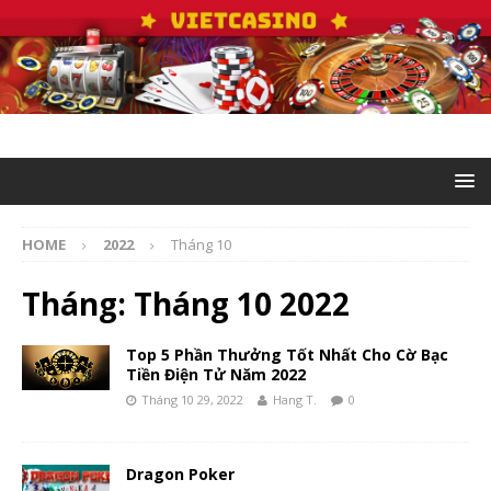
HOME
2022
Tháng 10
Tháng:
Tháng 10 2022
Top 5 Phần Thưởng Tốt Nhất Cho Cờ Bạc
Tiền Điện Tử Năm 2022
Tháng 10 29, 2022
Hang T.
0
Dragon Poker