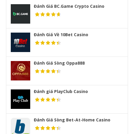
Đánh Giá BC.Game Crypto Casino
Đánh Giá Về 10Bet Casino
Đánh Giá Sòng Oppa888
Đánh giá PlayClub Casino
Đánh Giá Sòng Bet-At-Home Casino