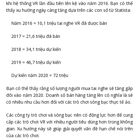
khi hệ thống VR lần đầu tiên lên kệ vào năm 2016. Bạn có thể
thấy xu hướng ngày càng tăng dựa trên các con số từ Statista:
Năm 2016 = 10,1 triệu tai nghe VR đã được bán
2017 = 21,6 triệu đã bán
2018 = 34,1 triệu dự kiến
2019 = 46,7 triệu dự kiến
Dự kiến ​​năm 2020 = 72 triệu
Bạn có thể thấy rằng số lượng người mua tai nghe sẽ tăng gấp
đôi vào năm 2020. Doanh số bán hàng tăng lên có nghĩa là sẽ
có nhiều nhu cầu hơn đối với các trò chơi sòng bạc thực tế ảo.
Các công ty trò chơi và sòng bạc nên có động lực hơn để cung
cấp các trò chơi VR với nhiều người tiêu dùng hơn trong không
gian. Xu hướng này sẽ giúp giải quyết vấn đề hạn chế nói trên
của các trò chơi.