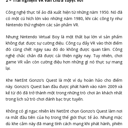
2 – Trải nghiệm VR vẫn chưa tuyệt vời
Công nghệ thực tế ảo đã xuất hiện từ những năm 1950. Nó đã
có một cú hích lớn vào những năm 1980, khi các công ty như
Nintendo thử nghiệm các sản phẩm VR.
Nhưng Nintendo Virtual Boy là một thất bại lớn vì sản phẩm
không đạt được sự cường điệu. Công cụ đẩy VR vào thời điểm
đó cũng chết ngay sau đó do không được quan tâm. Công
nghệ chắc chắn đã được cải thiện ngày nay. Tuy nhiên, chơi
game VR vẫn còn cường điệu hơn những gì nó thực sự mang
lại.
Khe NetEnt Gonzo’s Quest là một ví dụ hoàn hảo cho điểm
này. Gonzo’s Quest ban đầu được phát hành vào năm 2009 và
kể từ đó đã trở thành một trong những trò chơi ăn khách nhất
trong lịch sử trò chơi đánh bạc trực tuyến.
Không có gì ngạc nhiên khi NetEnt chọn Gonzo’s Quest làm nơi
ra mắt đầu tiên của họ trong thế giới thực tế ảo. Nhưng mặc
dù khe cắm này đã mang tính cách mạng khi phát hành, phiên