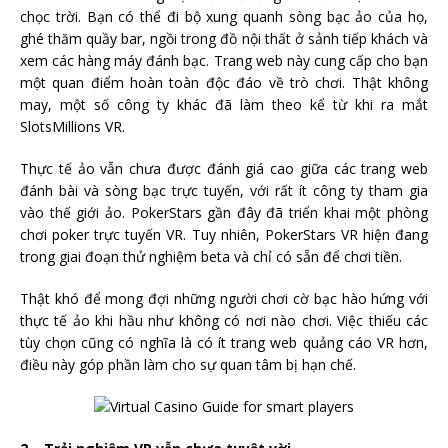
chọc trời. Bạn có thể đi bộ xung quanh sòng bạc ảo của họ,
ghé thăm quầy bar, ngồi trong đồ nội thất ở sảnh tiếp khách và
xem các hàng máy đánh bạc. Trang web này cung cấp cho bạn
một quan điểm hoàn toàn độc đáo về trò chơi. Thật không
may, một số công ty khác đã làm theo kể từ khi ra mắt
SlotsMillions VR.
Thực tế ảo vẫn chưa được đánh giá cao giữa các trang web
đánh bài và sòng bạc trực tuyến, với rất ít công ty tham gia
vào thế giới ảo. PokerStars gần đây đã triển khai một phòng
chơi poker trực tuyến VR. Tuy nhiên, PokerStars VR hiện đang
trong giai đoạn thử nghiệm beta và chỉ có sẵn để chơi tiền.
Thật khó để mong đợi những người chơi cờ bạc hào hứng với
thực tế ảo khi hầu như không có nơi nào chơi. Việc thiếu các
tùy chọn cũng có nghĩa là có ít trang web quảng cáo VR hơn,
điều này góp phần làm cho sự quan tâm bị hạn chế.