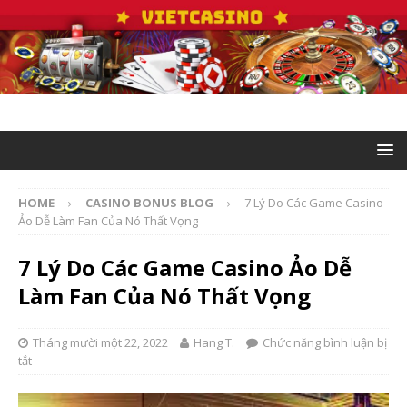
HOME
CASINO BONUS BLOG
7 Lý Do Các Game Casino
Ảo Dễ Làm Fan Của Nó Thất Vọng
7 Lý Do Các Game Casino Ảo Dễ
Làm Fan Của Nó Thất Vọng
Tháng mười một 22, 2022
Hang T.
Chức năng bình luận bị
tắt