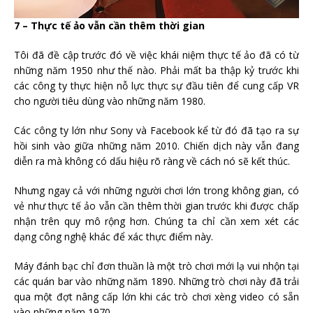
7 – Thực tế ảo vẫn cần thêm thời gian
Tôi đã đề cập trước đó về việc khái niệm thực tế ảo đã có từ
những năm 1950 như thế nào. Phải mất ba thập kỷ trước khi
các công ty thực hiện nỗ lực thực sự đầu tiên để cung cấp VR
cho người tiêu dùng vào những năm 1980.
Các công ty lớn như Sony và Facebook kể từ đó đã tạo ra sự
hồi sinh vào giữa những năm 2010. Chiến dịch này vẫn đang
diễn ra mà không có dấu hiệu rõ ràng về cách nó sẽ kết thúc.
Nhưng ngay cả với những người chơi lớn trong không gian, có
vẻ như thực tế ảo vẫn cần thêm thời gian trước khi được chấp
nhận trên quy mô rộng hơn. Chúng ta chỉ cần xem xét các
dạng công nghệ khác để xác thực điểm này.
Máy đánh bạc chỉ đơn thuần là một trò chơi mới lạ vui nhộn tại
các quán bar vào những năm 1890. Những trò chơi này đã trải
qua một đợt nâng cấp lớn khi các trò chơi xèng video có sẵn
vào những năm 1970.