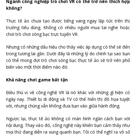
Ngành công nghiệp trò chơi VR có thể trở nên thích hợp
không?
Thực tế ảo chưa tạo được tiếng vang ngay lập tức trên thị
trường tiêu dùng. Không có nhiều người mua tai nghe hoặc
chơi trò chơi sòng bạc trực tuyến VR.
Nhưng có những dấu hiệu cho thấy việc áp dụng có thể sẽ đến
trong tương lai gần. Dưới đây là những lý do chính tại sao bạn
có thể mong đợi trò chơi sòng bạc thực tế ảo sẽ trở nên phổ
biến vào một thời điểm nào đó.
Khả năng chơi game bất tận
Điều thú vị về công nghệ VR là nó khác với những gì hiện có
ngày nay. Thiết bị di động và TV có thể hiển thị đồ họa tuyệt
vời, nhưng chúng vẫn không đưa bạn vào giữa hành động.
Ngược lại, thực tế ảo không có màn hình ngăn cách bạn với
nội dung. Thay vào đó, công nghệ này khiến bạn cảm thấy như
mọi thứ đang diễn ra xung quanh bạn. Tôi có thể nghĩ ra vô số