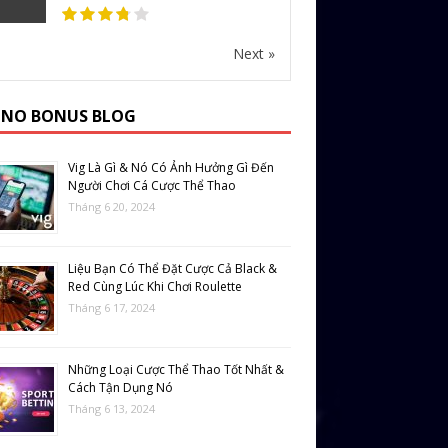
Next »
INO BONUS BLOG
Vig Là Gì & Nó Có Ảnh Hưởng Gì Đến
Người Chơi Cá Cược Thể Thao
Tháng 6 20, 2024
Liệu Bạn Có Thể Đặt Cược Cả Black &
Red Cùng Lúc Khi Chơi Roulette
Tháng 6 17, 2024
Những Loại Cược Thể Thao Tốt Nhất &
Cách Tận Dụng Nó
Tháng 6 13, 2024