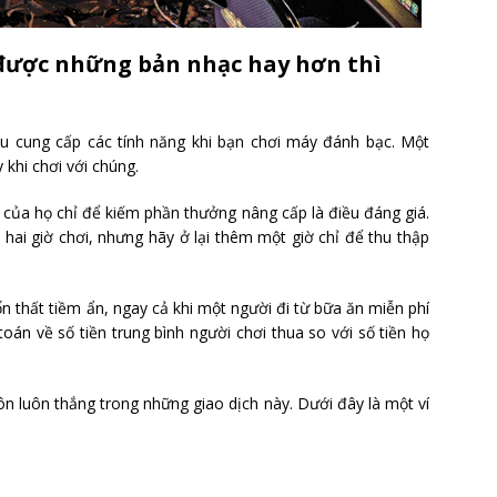
 được những bản nhạc hay hơn thì
ều cung cấp các tính năng khi bạn chơi máy đánh bạc. Một
khi chơi với chúng.
n của họ chỉ để kiếm phần thưởng nâng cấp là điều đáng giá.
ai giờ chơi, nhưng hãy ở lại thêm một giờ chỉ để thu thập
 thất tiềm ẩn, ngay cả khi một người đi từ bữa ăn miễn phí
oán về số tiền trung bình người chơi thua so với số tiền họ
ôn luôn thắng trong những giao dịch này. Dưới đây là một ví