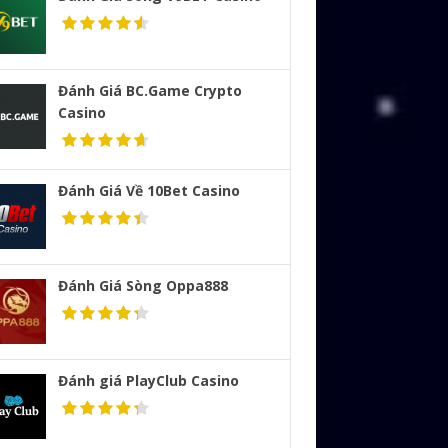
Đánh Giá BC.Game Crypto
Casino
Đánh Giá Về 10Bet Casino
Đánh Giá Sòng Oppa888
Đánh giá PlayClub Casino