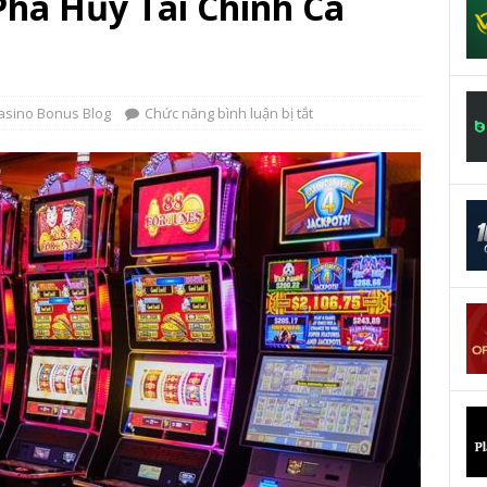
Phá Hủy Tài Chính Cá
asino Bonus Blog
Chức năng bình luận bị tắt