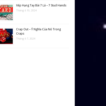
Xếp Hạng Tay Bài 7 Lá – 7 Stud Hands
Tháng 6 10, 2024
Crap Out – Ý Nghĩa Của Nó Trong
Craps
Tháng 6 7, 2024