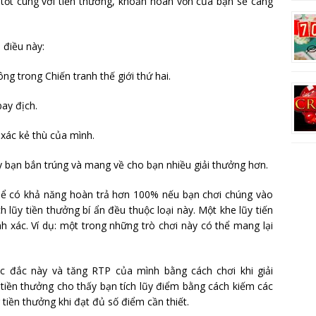
tốt cùng với tiền thưởng, khoản hoàn vốn của bạn sẽ càng
 điều này:
g trong Chiến tranh thế giới thứ hai.
ay địch.
xác kẻ thù của mình.
bạn bắn trúng và mang về cho bạn nhiều giải thưởng hơn.
 thể có khả năng hoàn trả hơn 100% nếu bạn chơi chúng vào
h lũy tiền thưởng bí ẩn đều thuộc loại này. Một khe lũy tiến
ính xác. Ví dụ: một trong những trò chơi này có thể mang lại
ộc đắc này và tăng RTP của mình bằng cách chơi khi giải
y tiền thưởng cho thấy bạn tích lũy điểm bằng cách kiếm các
 tiền thưởng khi đạt đủ số điểm cần thiết.