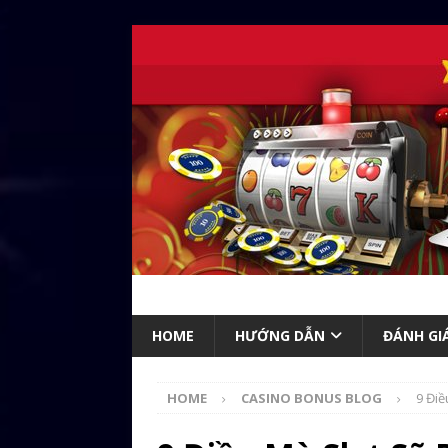
HOME
HƯỚNG DẪN
ĐÁNH GI
HOME
CASINO BONUS BLOG
9 Điề