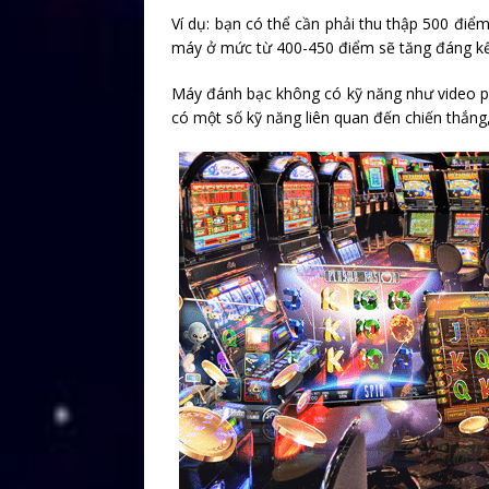
Ví dụ: bạn có thể cần phải thu thập 500 điểm
máy ở mức từ 400-450 điểm sẽ tăng đáng kể 
Máy đánh bạc không có kỹ năng như video po
có một số kỹ năng liên quan đến chiến thắng, 