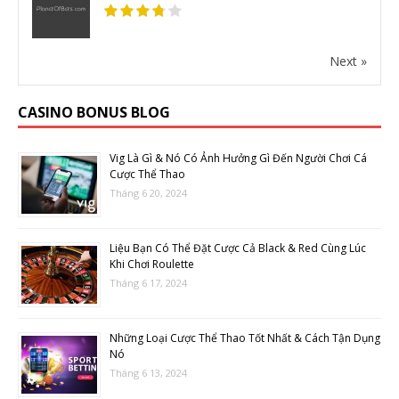
Next »
CASINO BONUS BLOG
Vig Là Gì & Nó Có Ảnh Hưởng Gì Đến Người Chơi Cá
Cược Thể Thao
Tháng 6 20, 2024
Liệu Bạn Có Thể Đặt Cược Cả Black & Red Cùng Lúc
Khi Chơi Roulette
Tháng 6 17, 2024
Những Loại Cược Thể Thao Tốt Nhất & Cách Tận Dụng
Nó
Tháng 6 13, 2024