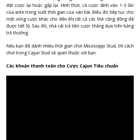
đặt cược lại hoặc gấp lại. Hình thức cá cược dính vào 1-3 lần
của ante trong suốt thời gian của ván bài. Điều đó tiếp tục cho
một vòng cược khác cho đến khi tất cả các thẻ cộng đồng đã
được tiết lộ. Sau đó, nhà cái trả tiền cược thắng dựa trên bảng
trả thưởng.
Nếu bạn đã dành nhiều thời gian chơi Mississippi Stud, thì cách
chơi trong Cajun Stud sẽ quen thuộc với bạn.
Các khoản thanh toán cho Cược Cajun Tiêu chuẩn