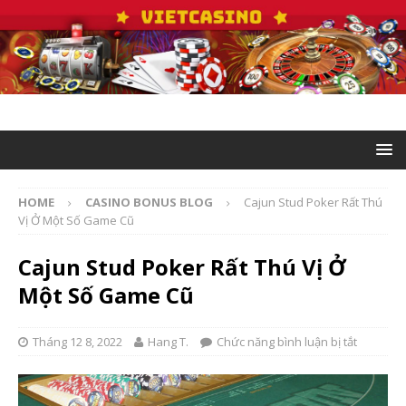
HOME
CASINO BONUS BLOG
Cajun Stud Poker Rất Thú
Vị Ở Một Số Game Cũ
Cajun Stud Poker Rất Thú Vị Ở
Một Số Game Cũ
Tháng 12 8, 2022
Hang T.
Chức năng bình luận bị tắt