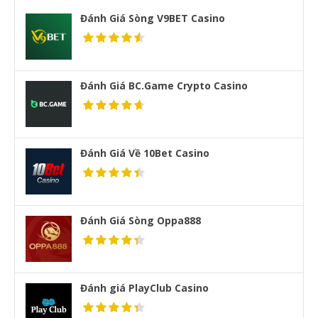
Đánh Giá Sòng V9BET Casino
Đánh Giá BC.Game Crypto Casino
Đánh Giá Về 10Bet Casino
Đánh Giá Sòng Oppa888
Đánh giá PlayClub Casino