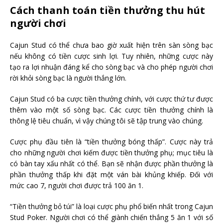
Cách thanh toán tiền thưởng thu hút
người chơi
Cajun Stud có thể chưa bao giờ xuất hiện trên sàn sòng bạc
nếu không có tiền cược sinh lợi. Tuy nhiên, những cược này
tạo ra lợi nhuận đáng kể cho sòng bạc và cho phép người chơi
rời khỏi sòng bạc là người thắng lớn.
Cajun Stud có ba cược tiền thưởng chính, với cược thứ tư được
thêm vào một số sòng bạc. Các cược tiền thưởng chính là
thông lệ tiêu chuẩn, vì vậy chúng tôi sẽ tập trung vào chúng.
Cược phụ đầu tiên là “tiền thưởng bóng thấp”. Cược này trả
cho những người chơi kiếm được tiền thưởng phụ; mục tiêu là
có bàn tay xấu nhất có thể. Bạn sẽ nhận được phần thưởng là
phần thưởng thấp khi đặt một ván bài khủng khiếp. Đối với
mức cao 7, người chơi được trả 100 ăn 1.
“Tiền thưởng bỏ túi” là loại cược phụ phổ biến nhất trong Cajun
Stud Poker. Người chơi có thể giành chiến thắng 5 ăn 1 với số