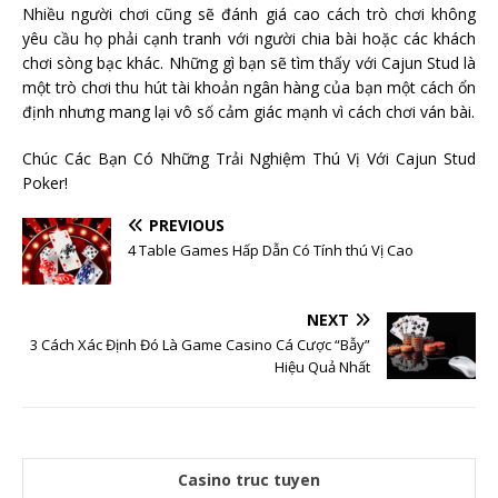
Nhiều người chơi cũng sẽ đánh giá cao cách trò chơi không
yêu cầu họ phải cạnh tranh với người chia bài hoặc các khách
chơi sòng bạc khác. Những gì bạn sẽ tìm thấy với Cajun Stud là
một trò chơi thu hút tài khoản ngân hàng của bạn một cách ổn
định nhưng mang lại vô số cảm giác mạnh vì cách chơi ván bài.
Chúc Các Bạn Có Những Trải Nghiệm Thú Vị Với Cajun Stud
Poker!
PREVIOUS
4 Table Games Hấp Dẫn Có Tính thú Vị Cao
NEXT
3 Cách Xác Định Đó Là Game Casino Cá Cược “Bẫy”
Hiệu Quả Nhất
Casino truc tuyen