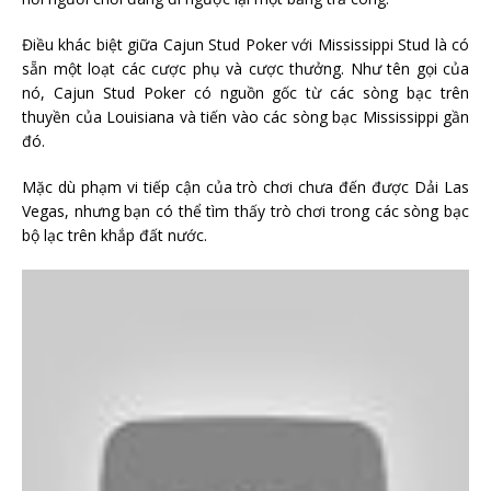
Điều khác biệt giữa Cajun Stud Poker với Mississippi Stud là có
sẵn một loạt các cược phụ và cược thưởng. Như tên gọi của
nó, Cajun Stud Poker có nguồn gốc từ các sòng bạc trên
thuyền của Louisiana và tiến vào các sòng bạc Mississippi gần
đó.
Mặc dù phạm vi tiếp cận của trò chơi chưa đến được Dải Las
Vegas, nhưng bạn có thể tìm thấy trò chơi trong các sòng bạc
bộ lạc trên khắp đất nước.