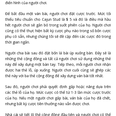
điển hình của người chơi.
Để bắt đầu một ván bài, người chơi đặt cược trước. Mức tối
thiểu tiêu chuẩn cho Cajun Stud là $ 5 và đó là điều mà hầu
hết người chơi sẽ gắn bó trong suốt phiên của họ. Người chơi
cũng có thể thực hiện bất kỳ cược phụ nào trong số bốn cược
phụ có sẵn, nhưng chúng tôi sẽ đề cập đến các cược đó trong
thời gian ngắn.
Người chia bài sau đó đặt bốn lá bài úp xuống bàn. Đây sẽ là
những thẻ cộng đồng và tất cả người chơi sử dụng những thẻ
này để xây dựng một bàn tay. Tiếp theo, mỗi người chơi nhận
được hai thẻ lỗ, úp xuống. Người chơi cuối cùng sẽ ghép các
thẻ này với ba thẻ cộng đồng để xây dựng ván bài tốt nhất.
Sau đó, người chơi phải quyết định gấp hoặc nâng dựa trên
các thẻ lỗ của họ. Mức cược có thể từ 1-3 lần mức cược trước
của họ. Nếu một người chơi gấp bài, ván bài của họ đã chết,
nhưng bất kỳ cược tiền thưởng nào vẫn được chơi.
Nhà cái sẽ tiết lộ thẻ cộng đồng đầu tiên và người chơi có thể