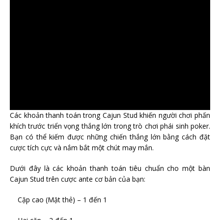
Các khoản thanh toán trong Cajun Stud khiến người chơi phấn
khích trước triển vọng thắng lớn trong trò chơi phái sinh poker.
Bạn có thể kiếm được những chiến thắng lớn bằng cách đặt
cược tích cực và nắm bắt một chút may mắn.
Dưới đây là các khoản thanh toán tiêu chuẩn cho một bàn
Cajun Stud trên cược ante cơ bản của bạn:
Cặp cao (Mặt thẻ) – 1 đến 1