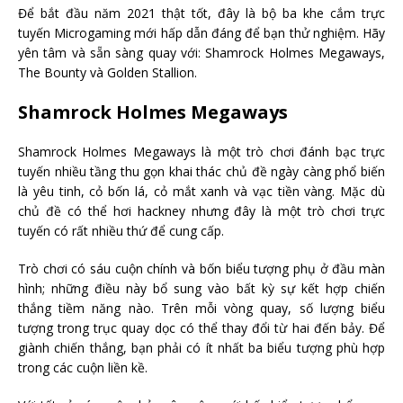
Để bắt đầu năm 2021 thật tốt, đây là bộ ba khe cắm trực
tuyến Microgaming mới hấp dẫn đáng để bạn thử nghiệm. Hãy
yên tâm và sẵn sàng quay với: Shamrock Holmes Megaways,
The Bounty và Golden Stallion.
Shamrock Holmes Megaways
Shamrock Holmes Megaways là một trò chơi đánh bạc trực
tuyến nhiều tầng thu gọn khai thác chủ đề ngày càng phổ biến
là yêu tinh, cỏ bốn lá, cỏ mắt xanh và vạc tiền vàng. Mặc dù
chủ đề có thể hơi hackney nhưng đây là một trò chơi trực
tuyến có rất nhiều thứ để cung cấp.
Trò chơi có sáu cuộn chính và bốn biểu tượng phụ ở đầu màn
hình; những điều này bổ sung vào bất kỳ sự kết hợp chiến
thắng tiềm năng nào. Trên mỗi vòng quay, số lượng biểu
tượng trong trục quay dọc có thể thay đổi từ hai đến bảy. Để
giành chiến thắng, bạn phải có ít nhất ba biểu tượng phù hợp
trong các cuộn liền kề.