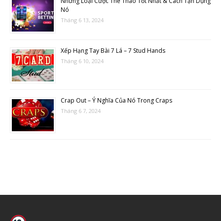
Những Loại Cược Thể Thao Tốt Nhất & Cách Tận Dụng
Nó
Tháng 6 13, 2024
Xếp Hạng Tay Bài 7 Lá – 7 Stud Hands
Tháng 6 10, 2024
Crap Out – Ý Nghĩa Của Nó Trong Craps
Tháng 6 7, 2024