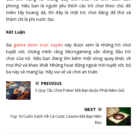
phong. Nếu bạn là người yêu thích các trò chơi theo chủ đề
miền tây hoang dã, thì đây là một trò chơi đáng để thử và
thậm chí là phi nước đại.
Kết Luận
Ba
game slots trực tuyến
này được xem là những trò chơi
tuyệt vời; chứng minh rằng Microgaming vẫn đứng đầu trò
chơi của nó. Nếu bạn đang tìm kiếm một vòng quay khác về
mọi thứ và khao khát Những hoạt động ngoài trời tuyệt vời, bộ
ba này sẽ mang lại. Hãy vui vẻ và chơi an toàn.
PREVIOUS
5 Quy Tắc Chơi Poker Mà Bạn Buộc Phải Nắm Giữ
NEXT
Top 10 Cuốn Sách Về Cá Cược Casino Mà Bạn Nên
Đọc