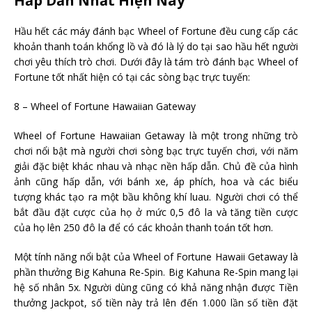
Hấp Dẫn Nhất Hiện Nay
Hầu hết các máy đánh bạc Wheel of Fortune đều cung cấp các
khoản thanh toán khổng lồ và đó là lý do tại sao hầu hết người
chơi yêu thích trò chơi. Dưới đây là tám trò đánh bạc Wheel of
Fortune tốt nhất hiện có tại các sòng bạc trực tuyến:
8 – Wheel of Fortune Hawaiian Gateway
Wheel of Fortune Hawaiian Getaway là một trong những trò
chơi nổi bật mà người chơi sòng bạc trực tuyến chơi, với năm
giải đặc biệt khác nhau và nhạc nền hấp dẫn. Chủ đề của hình
ảnh cũng hấp dẫn, với bánh xe, áp phích, hoa và các biểu
tượng khác tạo ra một bầu không khí luau. Người chơi có thể
bắt đầu đặt cược của họ ở mức 0,5 đô la và tăng tiền cược
của họ lên 250 đô la để có các khoản thanh toán tốt hơn.
Một tính năng nổi bật của Wheel of Fortune Hawaii Getaway là
phần thưởng Big Kahuna Re-Spin. Big Kahuna Re-Spin mang lại
hệ số nhân 5x. Người dùng cũng có khả năng nhận được Tiền
thưởng Jackpot, số tiền này trả lên đến 1.000 lần số tiền đặt