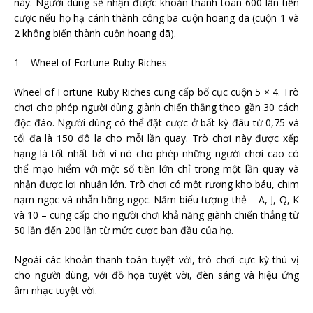
này. Người dùng sẽ nhận được khoản thanh toán 600 lần tiền
cược nếu họ hạ cánh thành công ba cuộn hoang dã (cuộn 1 và
2 không biến thành cuộn hoang dã).
1 – Wheel of Fortune Ruby Riches
Wheel of Fortune Ruby Riches cung cấp bố cục cuộn 5 × 4. Trò
chơi cho phép người dùng giành chiến thắng theo gần 30 cách
độc đáo. Người dùng có thể đặt cược ở bất kỳ đâu từ 0,75 và
tối đa là 150 đô la cho mỗi lần quay. Trò chơi này được xếp
hạng là tốt nhất bởi vì nó cho phép những người chơi cao có
thể mạo hiểm với một số tiền lớn chỉ trong một lần quay và
nhận được lợi nhuận lớn. Trò chơi có một rương kho báu, chim
nạm ngọc và nhẫn hồng ngọc. Năm biểu tượng thẻ – A, J, Q, K
và 10 – cung cấp cho người chơi khả năng giành chiến thắng từ
50 lần đến 200 lần từ mức cược ban đầu của họ.
Ngoài các khoản thanh toán tuyệt vời, trò chơi cực kỳ thú vị
cho người dùng, với đồ họa tuyệt vời, đèn sáng và hiệu ứng
âm nhạc tuyệt vời.