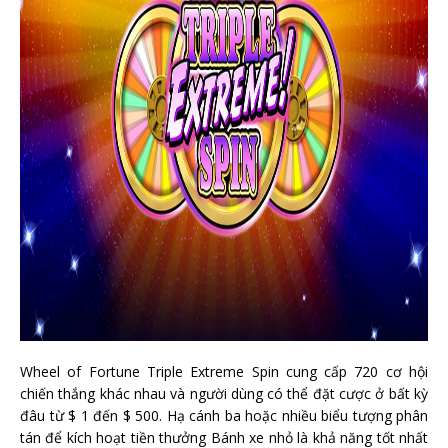
Wheel of Fortune Triple Extreme Spin cung cấp 720 cơ hội
chiến thắng khác nhau và người dùng có thể đặt cược ở bất kỳ
đâu từ $ 1 đến $ 500. Hạ cánh ba hoặc nhiều biểu tượng phân
tán để kích hoạt tiền thưởng Bánh xe nhỏ là khả năng tốt nhất