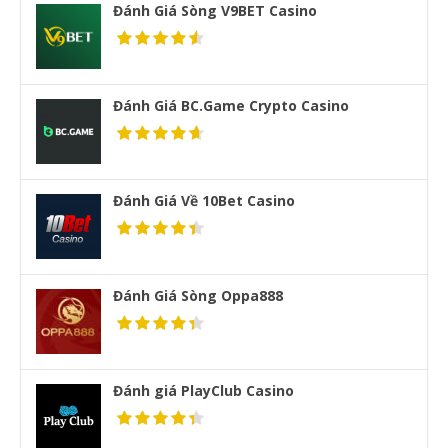
Đánh Giá Sòng V9BET Casino
Đánh Giá BC.Game Crypto Casino
Đánh Giá Về 10Bet Casino
Đánh Giá Sòng Oppa888
Đánh giá PlayClub Casino