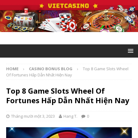
HOME
CASINO BONUS BLOG
Top 8 Game Slots Wheel
Of Fortunes Hấp Dẫn Nhất Hiện Nay
Top 8 Game Slots Wheel Of
Fortunes Hấp Dẫn Nhất Hiện Nay
Tháng mười một 3, 2023
Hang T.
0