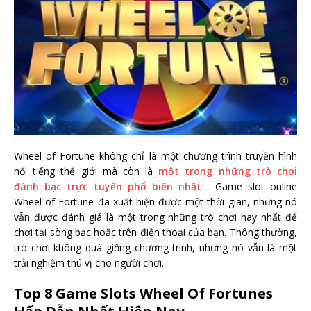
Wheel of Fortune không chỉ là một chương trình truyền hình
nổi tiếng thế giới mà còn là
một trong những trò chơi
đánh bạc trực tuyến phổ biến nhất
. Game slot online
Wheel of Fortune đã xuất hiện được một thời gian, nhưng nó
vẫn được đánh giá là một trong những trò chơi hay nhất để
chơi tại sòng bạc hoặc trên điện thoại của bạn. Thông thường,
trò chơi không quá giống chương trình, nhưng nó vẫn là một
trải nghiệm thú vị cho người chơi.
Top 8 Game Slots Wheel Of Fortunes