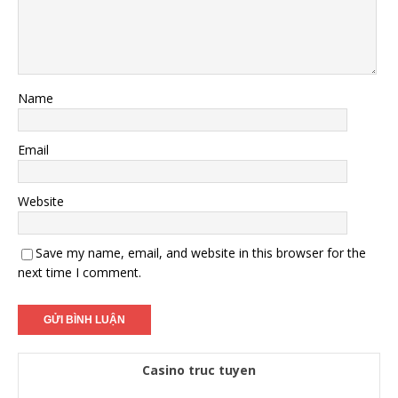
Name
Email
Website
Save my name, email, and website in this browser for the
next time I comment.
Casino truc tuyen