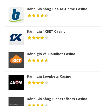
Đánh Giá Sòng Bet-At-Home Casino
Đánh giá 1XBET Casino
Đánh giá về Cloudbet Casino
Đánh giá Leonbets Casino
Đánh Giá Sòng Planetofbets Casino