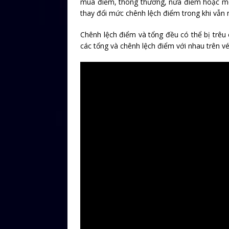
mua điểm, thông thường, nửa điểm hoặc một
thay đổi mức chênh lệch điểm trong khi vẫn 
Chênh lệch điểm và tổng đều có thể bị trêu 
các tổng và chênh lệch điểm với nhau trên v