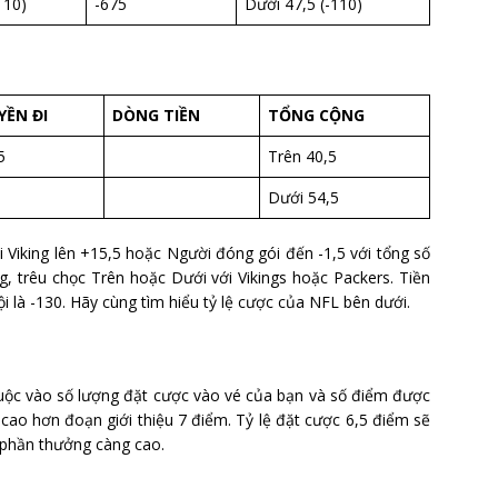
110)
-675
Dưới 47,5 (-110)
YỀN ĐI
DÒNG TIỀN
TỔNG CỘNG
5
Trên 40,5
Dưới 54,5
 Viking lên +15,5 hoặc Người đóng gói đến -1,5 với tổng số
g, trêu chọc Trên hoặc Dưới với Vikings hoặc Packers. Tiền
 là -130. Hãy cùng tìm hiểu tỷ lệ cược của NFL bên dưới.
thuộc vào số lượng đặt cược vào vé của bạn và số điểm được
 cao hơn đoạn giới thiệu 7 điểm. Tỷ lệ đặt cược 6,5 điểm sẽ
 phần thưởng càng cao.