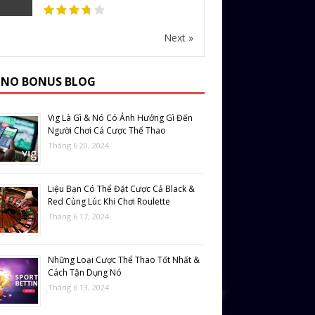
Next »
INO BONUS BLOG
Vig Là Gì & Nó Có Ảnh Hưởng Gì Đến
Người Chơi Cá Cược Thể Thao
Tháng 6 20, 2024
Liệu Bạn Có Thể Đặt Cược Cả Black &
Red Cùng Lúc Khi Chơi Roulette
Tháng 6 17, 2024
Những Loại Cược Thể Thao Tốt Nhất &
Cách Tận Dụng Nó
Tháng 6 13, 2024