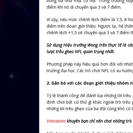
bóng đá như một cơ hội. Trong trường hợp 
điểm khi nó di chuyển qua 3 và 7 điểm.
Vì vậy, nếu mức chênh lệch điểm là 7,5, 8 
điểm trên đoạn giới thiệu. Ngược lại, hệ thố
chênh lệch +1,5 sẽ chuyển qua 3 và 7 điểm t
Sử dụng Hiệu trưởng Wong trên thực tế là các
lược trêu ghẹo NFL quan trọng nhất.
Phương pháp này hiệu quả hơn đối với nhữn
trường đại học. Các trò chơi NFL có xu hướn
2. Gắn bó với các đoạn giới thiệu nhóm 
Tỷ lệ thành công để đánh bại những lời trêu g
định chơi bất cứ thứ gì khác ngoài trò trêu
những lời trêu ghẹo của ba đội cũng khó có t
Vietcasino
khuyên bạn chỉ nên chơi những trò 