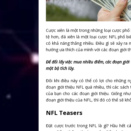
Cược xiên là một trong những loại cược phổ b
tệ hơn, đá xiên là một loại cược NFL phổ bi
có khả năng thắng nhiều. Điều gì sẽ xảy ra 
hướng ưa thích của mình với các đoạn giới t
Để đổi lấy việc mua nhiều điểm, các đoạn giớ
một bộ tích lũy.
Đôi khi điều này có thể có lợi cho những 
đoạn giới thiệu NFL quá nhiều, thì các sách
của bạn cho các đoạn giới thiệu. Giống như
đoạn giới thiệu của NFL, thì đó có thể sẽ khô
NFL Teasers
Đặt cược trước trong NFL là gì? Hầu hết c