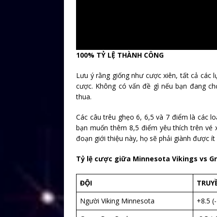
100% TỶ LỆ THÀNH CÔNG
Lưu ý rằng giống như cược xiên, tất cả các 
cược. Không có vấn đề gì nếu bạn đang chơ
thua.
Các câu trêu ghẹo 6, 6,5 và 7 điểm là các l
bạn muốn thêm 8,5 điểm yêu thích trên vé 
đoạn giới thiệu này, họ sẽ phải giành được ít
Tỷ lệ cược giữa Minnesota Vikings vs G
ĐỘI
TRUYỀ
Người Viking Minnesota
+8.5 (