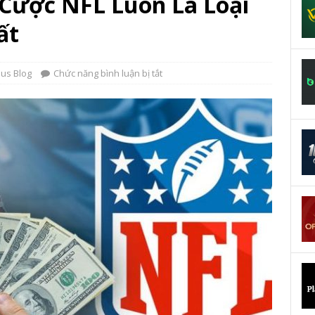
 Cược NFL Luôn Là Loại
ất
us Blog
Chức năng bình luận bị tắt