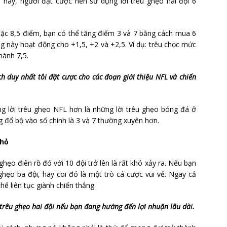
này, người đặt cược nên sử dụng lời trêu ghẹo hai đội 6
hoặc 8,5 điểm, bạn có thể tăng điểm 3 và 7 bằng cách mua 6
ng này hoạt động cho +1,5, +2 và +2,5. Ví dụ: trêu chọc mức
hành 7,5.
h duy nhất tôi đặt cược cho các đoạn giới thiệu NFL và chiến
g lời trêu ghẹo NFL hơn là những lời trêu ghẹo bóng đá ở
g đổ bộ vào số chính là 3 và 7 thường xuyên hơn.
nhỏ
hẹo điên rồ đó với 10 đội trở lên là rất khó xảy ra. Nếu bạn
 ghẹo ba đội, hãy coi đó là một trò cá cược vui vẻ. Ngay cả
hể liên tục giành chiến thắng.
trêu ghẹo hai đội nếu bạn đang hướng đến lợi nhuận lâu dài.