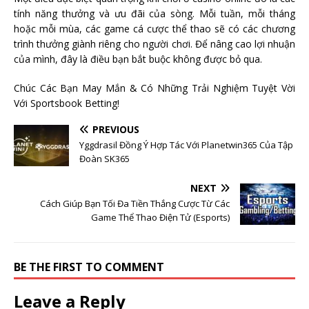
tính năng thưởng và ưu đãi của sòng. Mỗi tuần, mỗi tháng
hoặc mỗi mùa, các game cá cược thể thao sẽ có các chương
trình thưởng giành riêng cho người chơi. Để nâng cao lợi nhuận
của mình, đây là điều bạn bắt buộc không được bỏ qua.
Chúc Các Bạn May Mắn & Có Những Trải Nghiệm Tuyệt Vời
Với Sportsbook Betting!
PREVIOUS
Yggdrasil Đồng Ý Hợp Tác Với Planetwin365 Của Tập
Đoàn SK365
NEXT
Cách Giúp Bạn Tối Đa Tiền Thắng Cược Từ Các
Game Thể Thao Điện Tử (Esports)
BE THE FIRST TO COMMENT
Leave a Reply