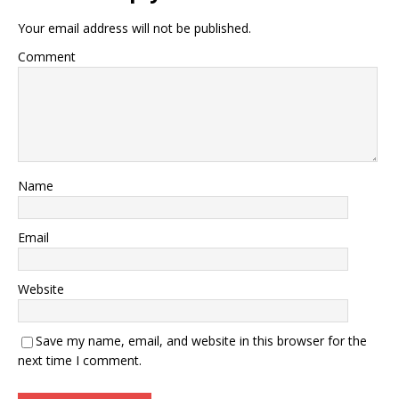
Your email address will not be published.
Comment
Name
Email
Website
Save my name, email, and website in this browser for the
next time I comment.