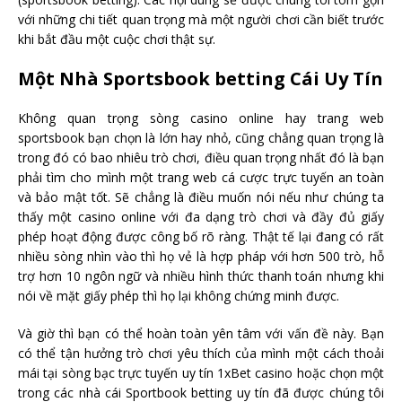
với những chi tiết quan trọng mà một người chơi cần biết trước
khi bắt đầu một cuộc chơi thật sự.
Một Nhà Sportsbook betting Cái Uy Tín
Không quan trọng sòng casino online hay trang web
sportsbook bạn chọn là lớn hay nhỏ, cũng chẳng quan trọng là
trong đó có bao nhiêu trò chơi, điều quan trọng nhất đó là bạn
phải tìm cho mình một trang web cá cược trực tuyến an toàn
và bảo mật tốt. Sẽ chẳng là điều muốn nói nếu như chúng ta
thấy một casino online với đa dạng trò chơi và đầy đủ giấy
phép hoạt động được công bố rõ ràng. Thật tế lại đang có rất
nhiều sòng nhìn vào thì họ vẻ là hợp pháp với hơn 500 trò, hỗ
trợ hơn 10 ngôn ngữ và nhiều hình thức thanh toán nhưng khi
nói về mặt giấy phép thì họ lại không chứng minh được.
Và giờ thì bạn có thể hoàn toàn yên tâm với vấn đề này. Bạn
có thể tận hưởng trò chơi yêu thích của mình một cách thoải
mái tại sòng bạc trực tuyến uy tín 1xBet casino hoặc chọn một
trong các nhà cái Sportbook betting
uy tín đã được chúng tôi