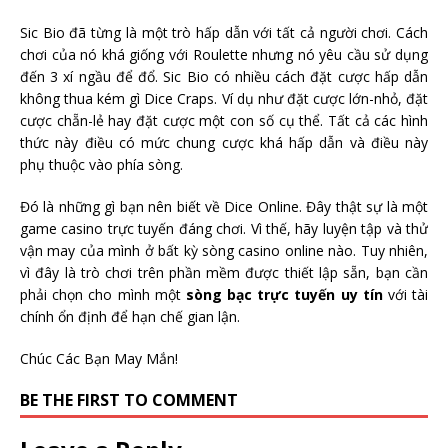
Sic Bio đã từng là một trò hấp dẫn với tất cả người chơi. Cách
chơi của nó khá giống với Roulette nhưng nó yêu cầu sử dụng
đến 3 xí ngầu để đổ. Sic Bio có nhiều cách đặt cược hấp dẫn
không thua kém gì Dice Craps. Ví dụ như đặt cược lớn-nhỏ, đặt
cược chẵn-lẻ hay đặt cược một con số cụ thể. Tất cả các hình
thức này điều có mức chung cược khá hấp dẫn và điều này
phụ thuộc vào phía sòng.
Đó là những gì bạn nên biết về Dice Online. Đây thật sự là một
game casino trực tuyến đáng chơi. Vì thế, hãy luyện tập và thử
vận may của mình ở bất kỳ sòng casino online nào. Tuy nhiên,
vì đây là trò chơi trên phần mềm được thiết lập sẵn, bạn cần
phải chọn cho mình một
sòng bạc trực tuyến uy tín
với tài
chính ổn định để hạn chế gian lận.
Chúc Các Bạn May Mắn!
BE THE FIRST TO COMMENT