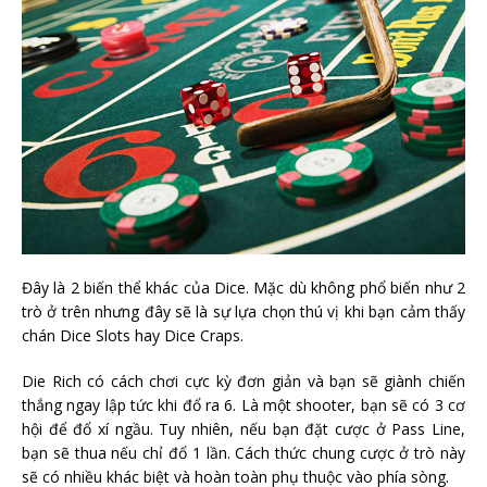
Đây là 2 biến thể khác của Dice. Mặc dù không phổ biến như 2
trò ở trên nhưng đây sẽ là sự lựa chọn thú vị khi bạn cảm thấy
chán Dice Slots hay Dice Craps.
Die Rich có cách chơi cực kỳ đơn giản và bạn sẽ giành chiến
thắng ngay lập tức khi đổ ra 6. Là một shooter, bạn sẽ có 3 cơ
hội để đổ xí ngầu. Tuy nhiên, nếu bạn đặt cược ở Pass Line,
bạn sẽ thua nếu chỉ đổ 1 lần. Cách thức chung cược ở trò này
sẽ có nhiều khác biệt và hoàn toàn phụ thuộc vào phía sòng.