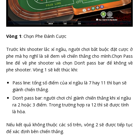
Vòng 1
: Chọn Phe Đánh Cược
Trước khi shooter lắc xí ngầu, người chơi bắt buộc đặt cược ở
phe mà họ nghĩ là sẽ đem về chiến thắng cho mình.Chọn Pass
line để về phe shooter và chọn Don’t pass bar để không về
phe shooter. Vòng 1 sẽ kết thúc khi:
Pass line: tổng số điểm của xí ngầu là 7 hay 11 thì bạn sẽ
giành chiến thắng.
Don’t pass bar: người chơi chỉ giành chiến thắng khi xí ngầu
ra 2 hoặc 3 điểm. Trong trường hợp ra 12 thì sẽ được tính
là hòa.
Nếu kết quả không thuộc các số trên, vòng 2 sẽ được tiếp tục
để xác định bên chiến thắng.