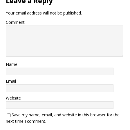
Leave a Reply
Your email address will not be published.
Comment
Name
Email
Website
Save my name, email, and website in this browser for the
next time I comment.