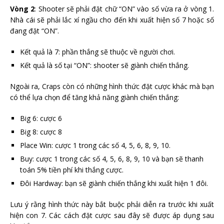
Vòng 2
: Shooter sẽ phải đặt chữ “ON” vào số vừa ra ở vòng 1.
Nhà cái sẽ phải lắc xí ngầu cho đến khi xuất hiện số 7 hoặc số
đang đặt “ON”.
Kết quả là 7: phần thắng sẽ thuộc về người chơi.
Kết quả là số tại “ON”: shooter sẽ giành chiến thắng.
Ngoài ra, Craps còn có những hình thức đặt cược khác mà bạn
có thể lựa chọn để tăng khả năng giành chiến thắng:
Big 6: cược 6
Big 8: cược 8
Place Win: cược 1 trong các số 4, 5, 6, 8, 9, 10.
Buy: cược 1 trong các số 4, 5, 6, 8, 9, 10 và bạn sẽ thanh
toán 5% tiền phí khi thắng cược.
Đôi Hardway: bạn sẽ giành chiến thắng khi xuất hiện 1 đôi.
Lưu ý rằng hình thức này bắt buộc phải diễn ra trước khi xuất
hiện con 7. Các cách đặt cược sau đây sẽ được áp dụng sau