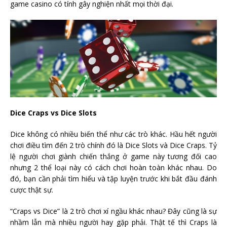
game casino có tính gây nghiện nhất mọi thời đại.
Dice Craps vs Dice Slots
Dice không có nhiều biến thể như các trò khác. Hầu hết người
chơi điều tìm đến 2 trò chính đó là Dice Slots và Dice Craps. Tỷ
lệ người chơi giành chiến thắng ở game này tương đối cao
nhưng 2 thể loại này có cách chơi hoàn toàn khác nhau. Do
đó, bạn cần phải tìm hiểu và tập luyện trước khi bắt đầu đánh
cược thật sự.
“Craps vs Dice” là 2 trò chơi xí ngầu khác nhau? Đây cũng là sự
nhầm lẫn mà nhiều người hay gặp phải. Thật tế thì Craps là