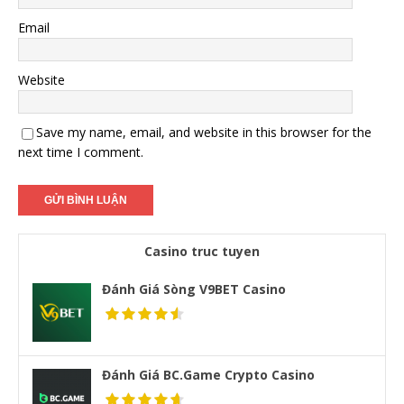
Email
Website
Save my name, email, and website in this browser for the
next time I comment.
Casino truc tuyen
Đánh Giá Sòng V9BET Casino
Đánh Giá BC.Game Crypto Casino