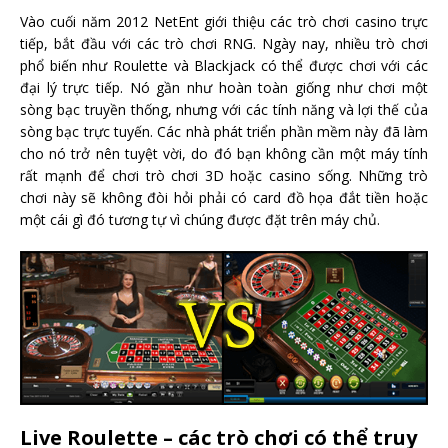
Vào cuối năm 2012 NetEnt giới thiệu các trò chơi casino trực
tiếp, bắt đầu với các trò chơi RNG. Ngày nay, nhiều trò chơi
phổ biến như Roulette và Blackjack có thể được chơi với các
đại lý trực tiếp. Nó gần như hoàn toàn giống như chơi một
sòng bạc truyền thống, nhưng với các tính năng và lợi thế của
sòng bạc trực tuyến. Các nhà phát triển phần mềm này đã làm
cho nó trở nên tuyệt vời, do đó bạn không cần một máy tính
rất mạnh để chơi trò chơi 3D hoặc casino sống. Những trò
chơi này sẽ không đòi hỏi phải có card đồ họa đắt tiền hoặc
một cái gì đó tương tự vì chúng được đặt trên máy chủ.
Live Roulette – các trò chơi có thể truy