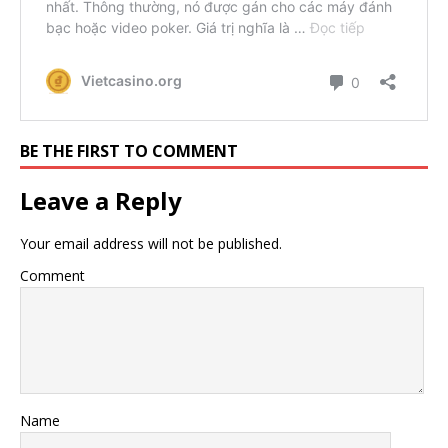
BE THE FIRST TO COMMENT
Leave a Reply
Your email address will not be published.
Comment
Name