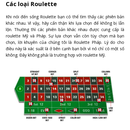
Các loại Roulette
Khi nói đến sống Roulette bạn có thể tìm thấy các phiên bản
khác nhau. Vì vậy, hãy cẩn thận khi lựa chọn để không bị lẫn
lộn. Thường thì các phiên bản khác nhau được cung cấp là
roulette Mỹ và Pháp. Sự lựa chọn vẫn còn tùy chọn mà bạn
chọn, lời khuyên của chúng tôi là Roulette Pháp. Lý do cho
điều này là xác suất là ở bên cạnh bạn bởi vì nó chỉ có một số
không. Đây không phải là trường hợp với roulette Mỹ.