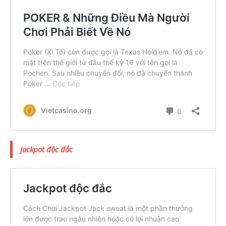
Jackpot độc đắc