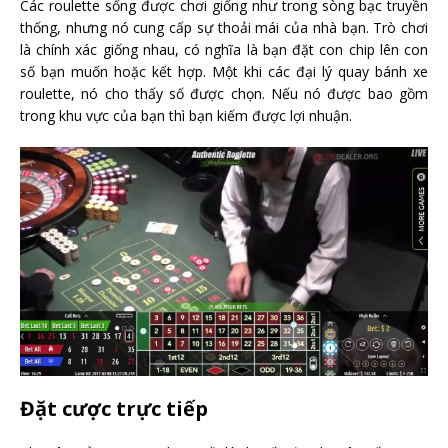
Các roulette sống được chơi giống như trong sòng bạc truyền
thống, nhưng nó cung cấp sự thoải mái của nhà bạn. Trò chơi
là chính xác giống nhau, có nghĩa là bạn đặt con chip lên con
số bạn muốn hoặc kết hợp. Một khi các đại lý quay bánh xe
roulette, nó cho thấy số được chọn. Nếu nó được bao gồm
trong khu vực của bạn thì bạn kiếm được lợi nhuận.
Đặt cược trực tiếp