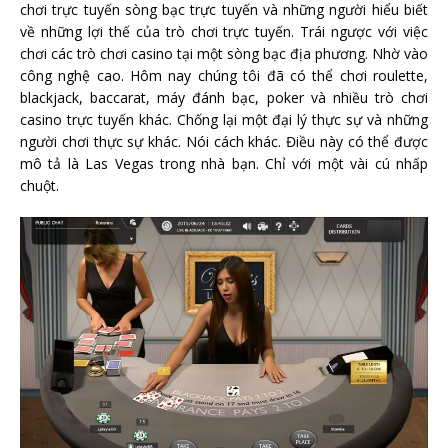
chơi trực tuyến sòng bạc trực tuyến và những người hiểu biết
về những lợi thế của trò chơi trực tuyến. Trái ngược với việc
chơi các trò chơi casino tại một sòng bạc địa phương. Nhờ vào
công nghệ cao. Hôm nay chúng tôi đã có thể chơi roulette,
blackjack, baccarat, máy đánh bạc, poker và nhiều trò chơi
casino trực tuyến khác. Chống lại một đại lý thực sự và những
người chơi thực sự khác. Nói cách khác. Điều này có thể được
mô tả là Las Vegas trong nhà bạn. Chỉ với một vài cú nhấp
chuột.