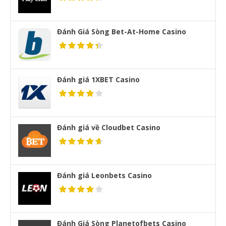
Đánh Giá Sòng Bet-At-Home Casino
Đánh giá 1XBET Casino
Đánh giá về Cloudbet Casino
Đánh giá Leonbets Casino
Đánh Giá Sòng Planetofbets Casino