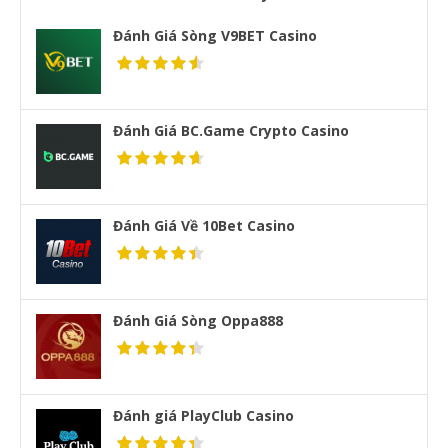
Đánh Giá Sòng V9BET Casino
Đánh Giá BC.Game Crypto Casino
Đánh Giá Về 10Bet Casino
Đánh Giá Sòng Oppa888
Đánh giá PlayClub Casino