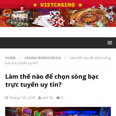
HOME
CASINO BONUS BLOG
Làm thế nào để chọn sòng
bạc trực tuyến uy tín?
Làm thế nào để chọn sòng bạc
trực tuyến uy tín?
Tháng 1 25, 2018
Jack Ta
0