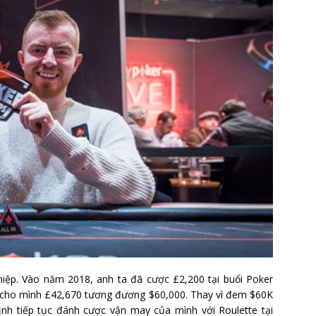
hiệp. Vào năm 2018, anh ta đã cược £2,200 tại buổi Poker
 cho mình £42,670 tương đương $60,000. Thay vì đem $60K
 định tiếp tục đánh cược vận may của mình với Roulette tại