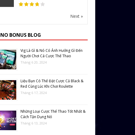
Next »
INO BONUS BLOG
Vig Là Gì & Nó Có Ảnh Hưởng Gì Đến
Người Chơi Cá Cược Thể Thao
Tháng 6 20, 2024
Liệu Bạn Có Thể Đặt Cược Cả Black &
Red Cùng Lúc Khi Chơi Roulette
Tháng 6 17, 2024
Những Loại Cược Thể Thao Tốt Nhất &
Cách Tận Dụng Nó
Tháng 6 13, 2024