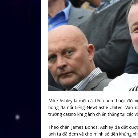
Mike Ashley là một cái tên quen thuộc đối 
bóng đá nổi tiếng NewCastle United. Vào 
trường casino khi giành chiến thắng tại các
Theo chân James Bonds, Ashley đã đặt cược 
anh ta đã đem về cho mình số tiền khủng nh