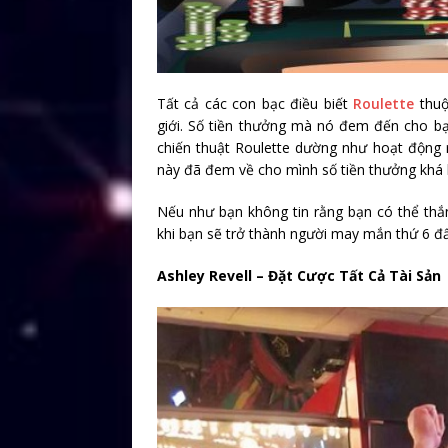
Tất cả các con bạc điều biết
Roulette
thuộ
giới. Số tiền thưởng mà nó đem đến cho b
chiến thuật Roulette dường như hoạt động r
này đã đem về cho mình số tiền thưởng khá 
Nếu như bạn không tin rằng bạn có thể thắn
khi bạn sẽ trở thành người may mắn thứ 6 đấ
Ashley Revell – Đặt Cược Tất Cả Tài Sản