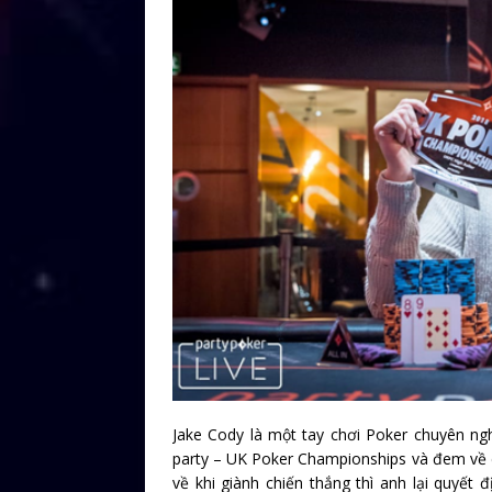
Jake Cody là một tay chơi Poker chuyên ng
party – UK Poker Championships và đem về
về khi giành chiến thắng thì anh lại quyết