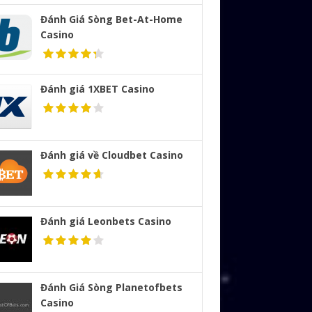
Đánh Giá Sòng Bet-At-Home
Casino
Đánh giá 1XBET Casino
Đánh giá về Cloudbet Casino
Đánh giá Leonbets Casino
Đánh Giá Sòng Planetofbets
Casino