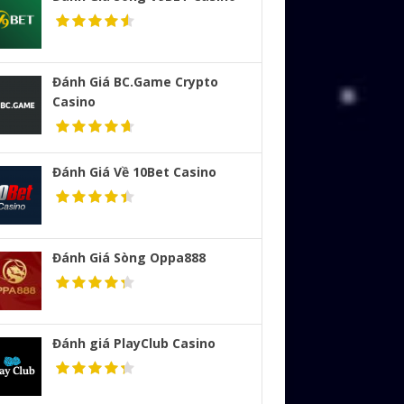
Đánh Giá BC.Game Crypto
Casino
Đánh Giá Về 10Bet Casino
Đánh Giá Sòng Oppa888
Đánh giá PlayClub Casino