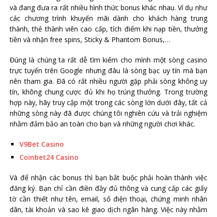
và đang đưa ra rất nhiều hình thức bonus khác nhau. Ví dụ như
các chương trình khuyến mãi dành cho khách hàng trung
thành, thẻ thành viên cao cấp, tích điểm khi nạp tiền, thưởng
tiền và nhận free spins, Sticky & Phantom Bonus,…
Đúng là chúng ta rất dễ tìm kiếm cho mình một sòng casino
trực tuyến trên Google nhưng đâu là sòng bạc uy tín mà bạn
nên tham gia. Đã có rất nhiều người gặp phải sòng không uy
tín, không chung cược đủ khi họ trúng thưởng. Trong trường
hợp này, hãy truy cập một trong các sòng lớn dưới đây, tất cả
những sòng này đã được chúng tôi nghiên cứu và trải nghiệm
nhằm đảm bảo an toàn cho bạn và những người chơi khác.
V9Bet Casino
Coinbet24 Casino
Và để nhận các bonus thì bạn bắt buộc phải hoàn thành việc
đăng ký. Bạn chỉ cần điền đầy đủ thông và cung cấp các giấy
tờ cần thiết như tên, email, số điện thoại, chứng minh nhân
dân, tài khoản và sao kê giao dịch ngân hàng. Việc này nhằm