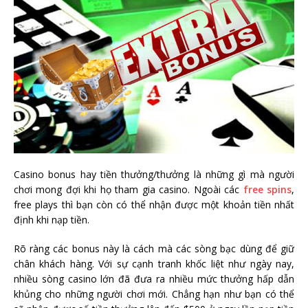
Casino bonus hay tiền thưởng/thưởng là những gì mà người
chơi mong đợi khi họ tham gia casino. Ngoài các
free spins
,
free plays thì bạn còn có thể nhận được một khoản tiền nhất
định khi nạp tiền.
Rõ ràng các bonus này là cách mà các sòng bạc dùng để giữ
chân khách hàng. Với sự cạnh tranh khốc liệt như ngày nay,
nhiều sòng casino lớn đã đưa ra nhiều mức thưởng hấp dẫn
khủng cho những người chơi mới. Chẳng hạn như bạn có thể