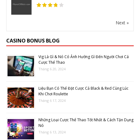
Next »
CASINO BONUS BLOG
Vig Là Gì & Nó Có Ảnh Hưởng Gì Đến Người Chơi Cá
Cược Thể Thao
Tháng 6 20, 2024
Liệu Bạn Có Thể Đặt Cược Cả Black & Red Cùng Lúc
Khi Chơi Roulette
Tháng 6 17, 2024
Những Loại Cược Thể Thao Tốt Nhất & Cách Tận Dụng
Nó
Tháng 6 13, 2024