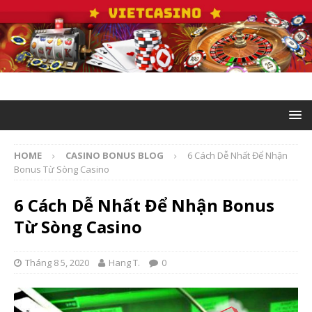
HOME
CASINO BONUS BLOG
6 Cách Dễ Nhất Để Nhận
Bonus Từ Sòng Casino
6 Cách Dễ Nhất Để Nhận Bonus
Từ Sòng Casino
Tháng 8 5, 2020
Hang T.
0