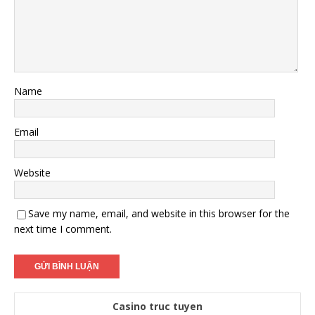
Name
Email
Website
Save my name, email, and website in this browser for the
next time I comment.
Casino truc tuyen