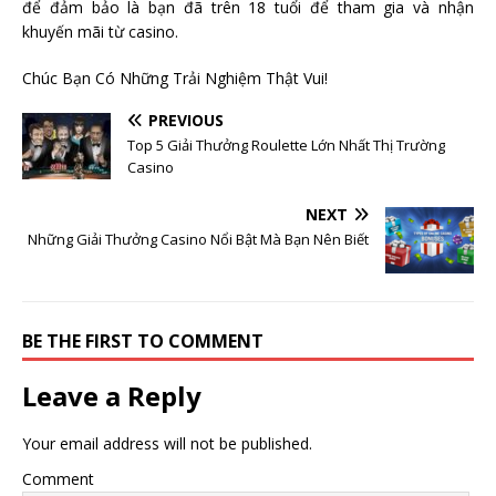
để đảm bảo là bạn đã trên 18 tuổi để tham gia và nhận
khuyến mãi từ casino.
Chúc Bạn Có Những Trải Nghiệm Thật Vui!
PREVIOUS
Top 5 Giải Thưởng Roulette Lớn Nhất Thị Trường
Casino
NEXT
Những Giải Thưởng Casino Nổi Bật Mà Bạn Nên Biết
BE THE FIRST TO COMMENT
Leave a Reply
Your email address will not be published.
Comment