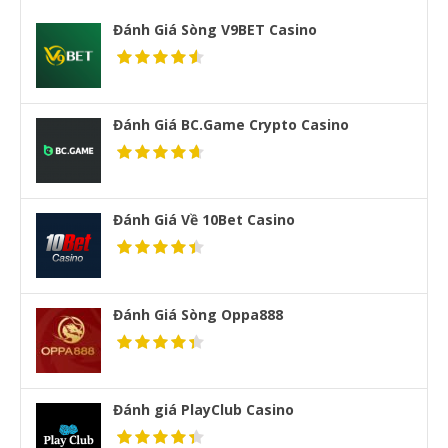
Đánh Giá Sòng V9BET Casino
Đánh Giá BC.Game Crypto Casino
Đánh Giá Về 10Bet Casino
Đánh Giá Sòng Oppa888
Đánh giá PlayClub Casino