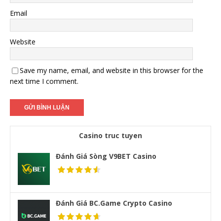
Email
Website
Save my name, email, and website in this browser for the
next time I comment.
Casino truc tuyen
Đánh Giá Sòng V9BET Casino
Đánh Giá BC.Game Crypto Casino