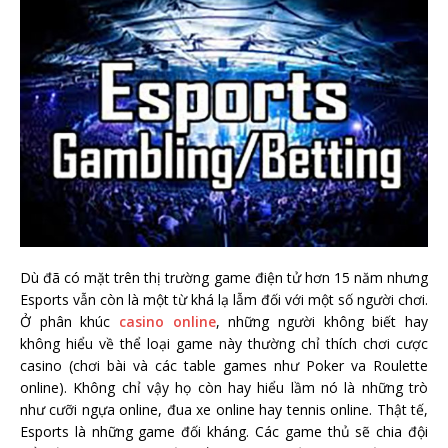
Dù đã có mặt trên thị trường game điện tử hơn 15 năm nhưng
Esports vẫn còn là một từ khá lạ lẫm đối với một số người chơi.
Ở phân khúc
casino online
, những người không biết hay
không hiểu về thể loại game này thường chỉ thích chơi cược
casino (chơi bài và các table games như Poker va Roulette
online). Không chỉ vậy họ còn hay hiểu lầm nó là những trò
như cưỡi ngựa online, đua xe online hay tennis online. Thật tế,
Esports là những game đối kháng. Các game thủ sẽ chia đội