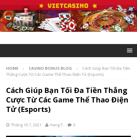
HOME
CASINO BONUS BLOG
Cách Giúp Bạn Tối Đa Tiền
Thắng Cược Từ Các Game Thể Thao Điện Tử (Esports)
Cách Giúp Bạn Tối Đa Tiền Thắng
Cược Từ Các Game Thể Thao Điện
Tử (Esports)
Tháng 10 7, 2021
Hang T.
0