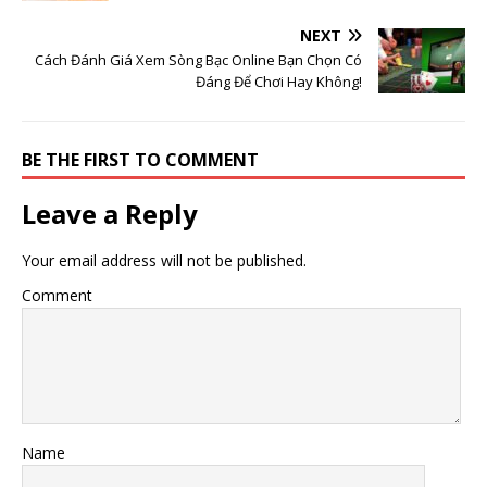
NEXT
Cách Đánh Giá Xem Sòng Bạc Online Bạn Chọn Có
Đáng Để Chơi Hay Không!
BE THE FIRST TO COMMENT
Leave a Reply
Your email address will not be published.
Comment
Name