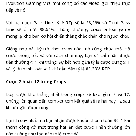
Evolution Gaming vừa mới công bố các video giới thiệu trực
tiếp về nó.
Với loại cược Pass Line, tỷ lệ RTp sẽ là 98,59% và Don’t Pass
Line sẽ ở mức 98,64%. Thông thường, craps là loại game
mang lại cho bạn cơ hội chiến thắng chắc chắn cho người chơi.
Giống như bất kỳ trò chơi craps nào, nó cũng chứa một số
cược không tốt. Và với cách chơi này, bạn sẽ chỉ nhận được
tiền thưởng 4: 1 khi thắng. Sự kết hợp giữa tỷ lệ cược đúng 5: 1
và tỷ lệ thanh toán 4: 1 chỉ dẫn đến tỷ lệ 83,33% RTP.
Cược 2 hoặc 12 trong Craps
Loại cược khó thắng nhất trong craps sẽ bao gồm 2 và 12.
Chúng liên quan đến xem xét xem kết quả sẽ ra hai hay 12 sau
khi xí ngầu được tung.
Lợi ích duy nhất mà bạn nhận được khoản thanh toán 30: 1 khi
thành công với một trong hai lần đặt cược. Phần thưởng lớn
này dường như tạo nên tỷ lệ cược dài.