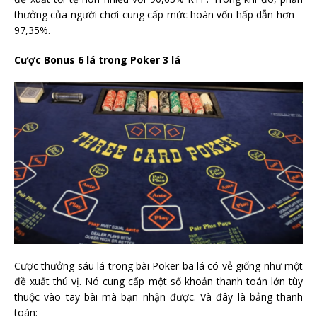
thưởng của người chơi cung cấp mức hoàn vốn hấp dẫn hơn –
97,35%.
Cược Bonus 6 lá trong Poker 3 lá
Cược thưởng sáu lá trong bài Poker ba lá có vẻ giống như một
đề xuất thú vị. Nó cung cấp một số khoản thanh toán lớn tùy
thuộc vào tay bài mà bạn nhận được. Và đây là bảng thanh
toán: