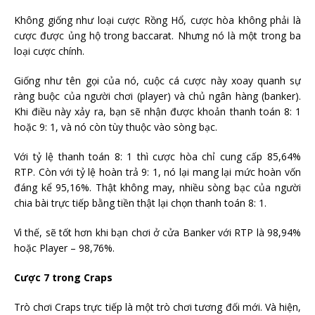
Không giống như loại cược Rồng Hổ, cược hòa không phải là
cược được ủng hộ trong baccarat. Nhưng nó là một trong ba
loại cược chính.
Giống như tên gọi của nó, cuộc cá cược này xoay quanh sự
ràng buộc của người chơi (player) và chủ ngân hàng (banker).
Khi điều này xảy ra, bạn sẽ nhận được khoản thanh toán 8: 1
hoặc 9: 1, và nó còn tùy thuộc vào sòng bạc.
Với tỷ lệ thanh toán 8: 1 thì cược hòa chỉ cung cấp 85,64%
RTP. Còn với tỷ lệ hoàn trả 9: 1, nó lại mang lại mức hoàn vốn
đáng kể 95,16%. Thật không may, nhiều sòng bạc của người
chia bài trực tiếp bằng tiền thật lại chọn thanh toán 8: 1.
Vì thế, sẽ tốt hơn khi bạn chơi ở cửa Banker với RTP là 98,94%
hoặc Player – 98,76%.
Cược 7 trong Craps
Trò chơi Craps trực tiếp là một trò chơi tương đối mới. Và hiện,