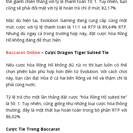
thể giành chiến thắng với tỷ lệ thanh toán 10: 1. Tuy nhiên, bạn
cũng sẽ phải đối mặt với tỷ lệ hoàn trả chỉ ở mức 82,17%.
Mặc dù hiện tại, Evolution Gaming đang cung cấp cùng một
mức cược với tỷ lệ thanh toán là 11:1 và RTP là 89,64% RTP.
Nhưng dù ngay cả trong trường hợp này, đặt cược hòa Rồng
Hổ không đáng để thực hiện.
Baccarat Online
– Cược Dragon Tiger Suited Tie
Nếu cược hòa Rồng Hổ không đủ rủi ro thì bạn luôn có thể
chọn phiên bản phù hợp hơn đến từ Evolution. Với cách chơi
này, bạn cần đạt Hòa ở cả hai bên Rồng và Hổ và thậm chí là
phải cùng nước.
Tỷ lệ trả cho một lần thắng đặt cược “hòa Rồng Hổ suited tie”
là 50: 1. Tuy nhiên, cũng giống như những loại cược hòa thông
thường, đây là một thất bại hoàn toàn trong bộ phận RTP với
86,02%.
Cược Tie Trong Baccarat