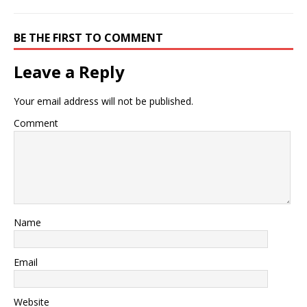
BE THE FIRST TO COMMENT
Leave a Reply
Your email address will not be published.
Comment
Name
Email
Website