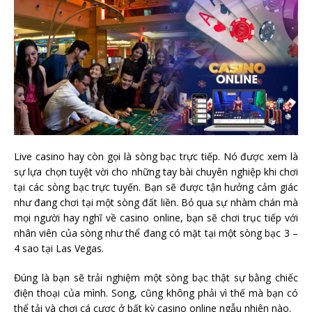
Live casino hay còn gọi là sòng bạc trực tiếp. Nó được xem là
sự lựa chọn tuyệt vời cho những tay bài chuyên nghiệp khi chơi
tại các sòng bạc trực tuyến. Bạn sẽ được tận hưởng cảm giác
như đang chơi tại một sòng đất liền. Bỏ qua sự nhàm chán mà
mọi người hay nghĩ về casino online, bạn sẽ chơi trục tiếp với
nhân viên của sòng như thể đang có mặt tại một sòng bạc 3 –
4 sao tại Las Vegas.
Đúng là bạn sẽ trải nghiệm một sòng bạc thật sự bằng chiếc
điện thoại của mình. Song, cũng không phải vì thế mà bạn có
thể tải và chơi cá cược ở bất kỳ casino online ngẫu nhiên nào.