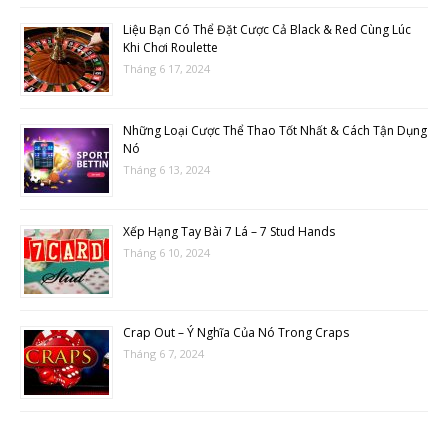
Liệu Bạn Có Thể Đặt Cược Cả Black & Red Cùng Lúc
Khi Chơi Roulette
Tháng 6 17, 2024
Những Loại Cược Thể Thao Tốt Nhất & Cách Tận Dụng
Nó
Tháng 6 13, 2024
Xếp Hạng Tay Bài 7 Lá – 7 Stud Hands
Tháng 6 10, 2024
Crap Out – Ý Nghĩa Của Nó Trong Craps
Tháng 6 7, 2024