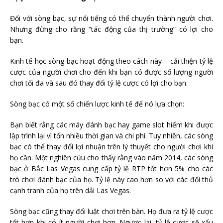
Đối với sòng bạc, sự nổi tiếng có thể chuyển thành người chơi.
Nhưng đừng cho rằng “tác động của thị trường” có lợi cho
bạn.
Kinh tế học sòng bạc hoạt động theo cách này – cải thiện tỷ lệ
cược của người chơi cho đến khi bạn có được số lượng người
chơi tối đa và sau đó thay đổi tỷ lệ cược có lợi cho bạn.
Sòng bạc có một số chiến lược kinh tế để nó lựa chọn:
Bạn biết rằng các máy đánh bạc hay game slot hiếm khi được
lập trình lại vì tốn nhiều thời gian và chi phí. Tuy nhiên, các sòng
bạc có thể thay đổi lợi nhuận trên lý thuyết cho người chơi khi
họ cần. Một nghiên cứu cho thấy rằng vào năm 2014, các sòng
bạc ở Bắc Las Vegas cung cấp tỷ lệ RTP tốt hơn 5% cho các
trò chơi đánh bạc của họ. Tỷ lệ này cao hơn so với các đối thủ
cạnh tranh của họ trên dải Las Vegas.
Sòng bạc cũng thay đổi luật chơi trên bàn. Họ đưa ra tỷ lệ cược
tốt hơn khi có ít người chơi hơn. Ngược lại, tỷ lệ cược sẽ xấu